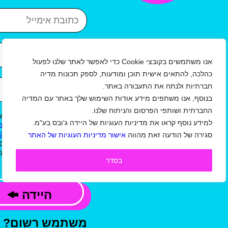
כתובת אימייל
איזור
עיר
אנו משתמשים בקובצי Cookie כדי לאפשר לאתר שלנו לפעול
כהלכה, להתאים אישית תוכן ומודעות, לספק תכונות מדיה
שנת לידה
חברתיות ולנתח את התעבורה באתר.
בנוסף, אנו משתפים מידע אודות השימוש שלך באתר עם המדיה
החברתית ושותפי הפרסום והניתוח שלנו.
אני מאשר/ת כי קראתי וא
למידע נוסף קראו את מדיניות העוגיות של היידה ג'ובס בע"מ.
ל
תקנון תנאי שימוש באתר/ מ
ו
תנאי שימוש באתר למעסיקי
סגירה של הודעה זאת מהווה
אישור מדיניות העוגיות של האתר
ג'ובס בע"מ, וכי המידע שמס
קשר, לשליחת עדכונים,הצעו
בסדר
פרסומי, בהתאם למדיניות.
היידה
משתמש רשום?