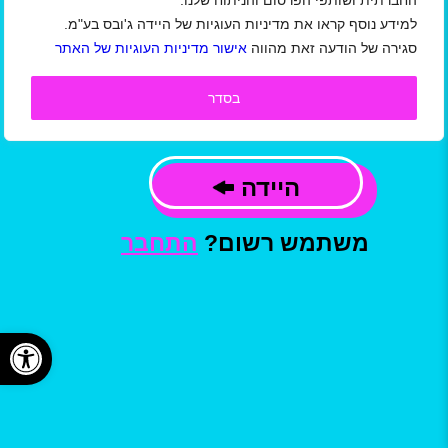
החברתית ושותפי הפרסום והניתוח שלנו.
למידע נוסף קראו את מדיניות העוגיות של היידה ג'ובס בע"מ.
אני מאשר/ת כי קראתי ואני מסכים/ה
סגירה של הודעה זאת מהווה
אישור מדיניות העוגיות של האתר
ל
תקנון תנאי שימוש באתר/ מדיניות הפרטיות
ו
תנאי שימוש באתר למעסיקים
של חברת היידה
ג'ובס בע"מ, וכי המידע שמסרתי ישמש ליצירת
בסדר
קשר, לשליחת עדכונים,הצעות עבודה ומידע
פרסומי, בהתאם למדיניות.
היידה
משתמש רשום?
התחבר
פתח