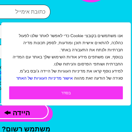
כתובת אימייל
איזור
עיר
אנו משתמשים בקובצי Cookie כדי לאפשר לאתר שלנו לפעול
כהלכה, להתאים אישית תוכן ומודעות, לספק תכונות מדיה
שנת לידה
חברתיות ולנתח את התעבורה באתר.
בנוסף, אנו משתפים מידע אודות השימוש שלך באתר עם המדיה
החברתית ושותפי הפרסום והניתוח שלנו.
אני מאשר/ת כי קראתי וא
למידע נוסף קראו את מדיניות העוגיות של היידה ג'ובס בע"מ.
ל
תקנון תנאי שימוש באתר/ מ
ו
תנאי שימוש באתר למעסיקי
סגירה של הודעה זאת מהווה
אישור מדיניות העוגיות של האתר
ג'ובס בע"מ, וכי המידע שמס
קשר, לשליחת עדכונים,הצעו
בסדר
פרסומי, בהתאם למדיניות.
היידה
משתמש רשום?