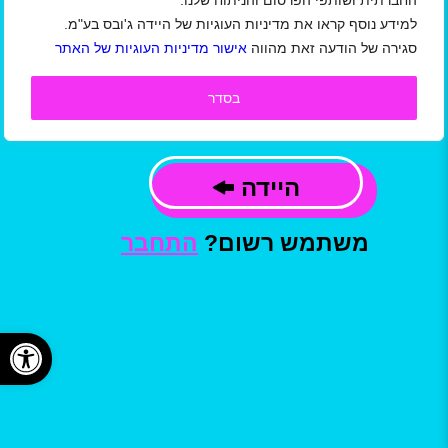
החברתית ושותפי הפרסום והניתוח שלנו.
למידע נוסף קראו את מדיניות העוגיות של היידה ג'ובס בע"מ.
אני מאשר/ת כי קראתי ואני מסכים/ה
סגירה של הודעה זאת מהווה
אישור מדיניות העוגיות של האתר
ל
תקנון תנאי שימוש באתר/ מדיניות הפרטיות
ו
תנאי שימוש באתר למעסיקים
של חברת היידה
ג'ובס בע"מ, וכי המידע שמסרתי ישמש ליצירת
בסדר
קשר, לשליחת עדכונים,הצעות עבודה ומידע
פרסומי, בהתאם למדיניות.
היידה
משתמש רשום?
התחבר
פתח