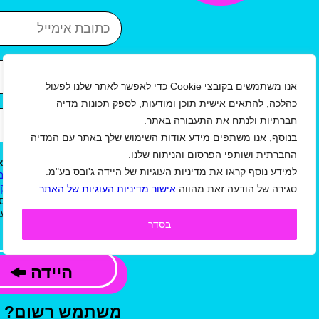
כתובת אימייל
איזור
עיר
אנו משתמשים בקובצי Cookie כדי לאפשר לאתר שלנו לפעול
כהלכה, להתאים אישית תוכן ומודעות, לספק תכונות מדיה
שנת לידה
חברתיות ולנתח את התעבורה באתר.
בנוסף, אנו משתפים מידע אודות השימוש שלך באתר עם המדיה
החברתית ושותפי הפרסום והניתוח שלנו.
אני מאשר/ת כי קראתי וא
למידע נוסף קראו את מדיניות העוגיות של היידה ג'ובס בע"מ.
ל
תקנון תנאי שימוש באתר/ מ
ו
תנאי שימוש באתר למעסיקי
סגירה של הודעה זאת מהווה
אישור מדיניות העוגיות של האתר
ג'ובס בע"מ, וכי המידע שמס
קשר, לשליחת עדכונים,הצעו
בסדר
פרסומי, בהתאם למדיניות.
היידה
משתמש רשום?