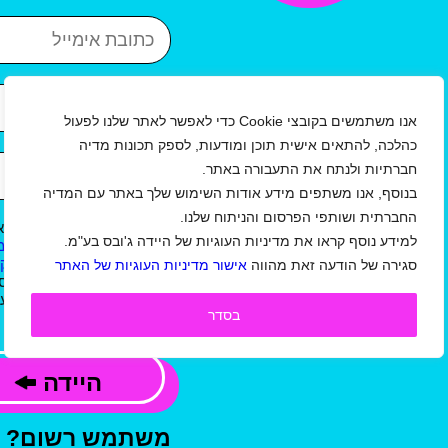
כתובת אימייל
איזור
עיר
אנו משתמשים בקובצי Cookie כדי לאפשר לאתר שלנו לפעול
כהלכה, להתאים אישית תוכן ומודעות, לספק תכונות מדיה
שנת לידה
חברתיות ולנתח את התעבורה באתר.
בנוסף, אנו משתפים מידע אודות השימוש שלך באתר עם המדיה
החברתית ושותפי הפרסום והניתוח שלנו.
אני מאשר/ת כי קראתי וא
למידע נוסף קראו את מדיניות העוגיות של היידה ג'ובס בע"מ.
ל
תקנון תנאי שימוש באתר/ מ
ו
תנאי שימוש באתר למעסיקי
סגירה של הודעה זאת מהווה
אישור מדיניות העוגיות של האתר
ג'ובס בע"מ, וכי המידע שמס
קשר, לשליחת עדכונים,הצעו
בסדר
פרסומי, בהתאם למדיניות.
היידה
משתמש רשום?