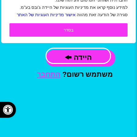
החברתית ושותפי הפרסום והניתוח שלנו.
למידע נוסף קראו את מדיניות העוגיות של היידה ג'ובס בע"מ.
אני מאשר/ת כי קראתי ואני מסכים/ה
סגירה של הודעה זאת מהווה
אישור מדיניות העוגיות של האתר
ל
תקנון תנאי שימוש באתר/ מדיניות הפרטיות
ו
תנאי שימוש באתר למעסיקים
של חברת היידה
ג'ובס בע"מ, וכי המידע שמסרתי ישמש ליצירת
בסדר
קשר, לשליחת עדכונים,הצעות עבודה ומידע
פרסומי, בהתאם למדיניות.
היידה
משתמש רשום?
התחבר
פתח