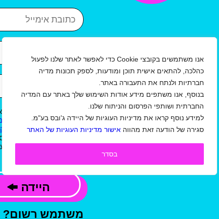
כתובת אימייל
איזור
עיר
אנו משתמשים בקובצי Cookie כדי לאפשר לאתר שלנו לפעול
כהלכה, להתאים אישית תוכן ומודעות, לספק תכונות מדיה
שנת לידה
חברתיות ולנתח את התעבורה באתר.
בנוסף, אנו משתפים מידע אודות השימוש שלך באתר עם המדיה
החברתית ושותפי הפרסום והניתוח שלנו.
אני מאשר/ת כי קראתי וא
למידע נוסף קראו את מדיניות העוגיות של היידה ג'ובס בע"מ.
ל
תקנון תנאי שימוש באתר/ מ
ו
תנאי שימוש באתר למעסיקי
סגירה של הודעה זאת מהווה
אישור מדיניות העוגיות של האתר
ג'ובס בע"מ, וכי המידע שמס
קשר, לשליחת עדכונים,הצעו
בסדר
פרסומי, בהתאם למדיניות.
היידה
משתמש רשום?