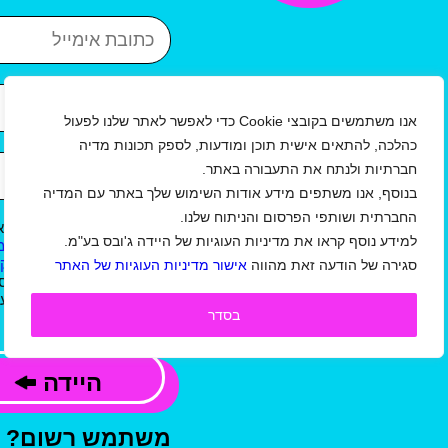
כתובת אימייל
איזור
עיר
אנו משתמשים בקובצי Cookie כדי לאפשר לאתר שלנו לפעול
כהלכה, להתאים אישית תוכן ומודעות, לספק תכונות מדיה
שנת לידה
חברתיות ולנתח את התעבורה באתר.
בנוסף, אנו משתפים מידע אודות השימוש שלך באתר עם המדיה
החברתית ושותפי הפרסום והניתוח שלנו.
אני מאשר/ת כי קראתי וא
למידע נוסף קראו את מדיניות העוגיות של היידה ג'ובס בע"מ.
ל
תקנון תנאי שימוש באתר/ מ
ו
תנאי שימוש באתר למעסיקי
סגירה של הודעה זאת מהווה
אישור מדיניות העוגיות של האתר
ג'ובס בע"מ, וכי המידע שמס
קשר, לשליחת עדכונים,הצעו
בסדר
פרסומי, בהתאם למדיניות.
היידה
משתמש רשום?