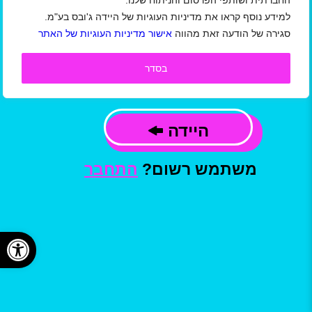
החברתית ושותפי הפרסום והניתוח שלנו.
למידע נוסף קראו את מדיניות העוגיות של היידה ג'ובס בע"מ.
אני מאשר/ת כי קראתי ואני מסכים/ה
סגירה של הודעה זאת מהווה
אישור מדיניות העוגיות של האתר
ל
תקנון תנאי שימוש באתר/ מדיניות הפרטיות
ו
תנאי שימוש באתר למעסיקים
של חברת היידה
ג'ובס בע"מ, וכי המידע שמסרתי ישמש ליצירת
בסדר
קשר, לשליחת עדכונים,הצעות עבודה ומידע
פרסומי, בהתאם למדיניות.
היידה
משתמש רשום?
התחבר
פתח