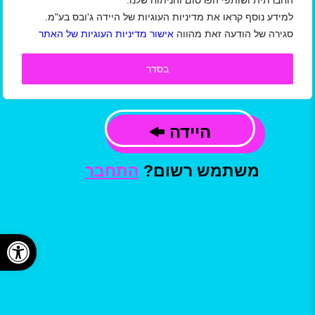
החברתית ושותפי הפרסום והניתוח שלנו.
למידע נוסף קראו את מדיניות העוגיות של היידה ג'ובס בע"מ.
אני מאשר/ת כי קראתי ואני מסכים/ה
סגירה של הודעה זאת מהווה
אישור מדיניות העוגיות של האתר
ל
תקנון תנאי שימוש באתר/ מדיניות הפרטיות
ו
תנאי שימוש באתר למעסיקים
של חברת היידה
ג'ובס בע"מ, וכי המידע שמסרתי ישמש ליצירת
בסדר
קשר, לשליחת עדכונים,הצעות עבודה ומידע
פרסומי, בהתאם למדיניות.
היידה
משתמש רשום?
התחבר
פתח