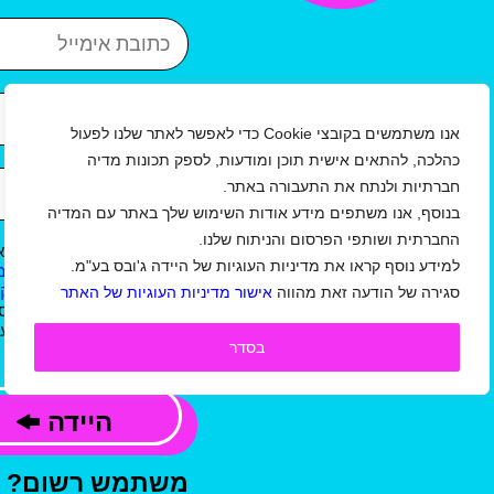
כתובת אימייל
איזור
עיר
אנו משתמשים בקובצי Cookie כדי לאפשר לאתר שלנו לפעול
כהלכה, להתאים אישית תוכן ומודעות, לספק תכונות מדיה
שנת לידה
חברתיות ולנתח את התעבורה באתר.
בנוסף, אנו משתפים מידע אודות השימוש שלך באתר עם המדיה
החברתית ושותפי הפרסום והניתוח שלנו.
אני מאשר/ת כי קראתי וא
למידע נוסף קראו את מדיניות העוגיות של היידה ג'ובס בע"מ.
ל
תקנון תנאי שימוש באתר/ מ
ו
תנאי שימוש באתר למעסיקי
סגירה של הודעה זאת מהווה
אישור מדיניות העוגיות של האתר
ג'ובס בע"מ, וכי המידע שמס
קשר, לשליחת עדכונים,הצעו
בסדר
פרסומי, בהתאם למדיניות.
היידה
משתמש רשום?