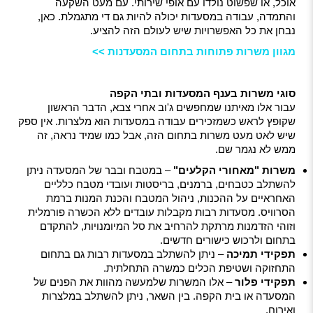
אוכל, או שפשוט נולדו עם אופי שירותי. עם מעט השקעה
והתמדה, עבודה במסעדות יכולה להיות גם די מתגמלת. כאן,
נבחן את כל האפשרויות שיש לעולם הזה להציע.
מגוון משרות פתוחות בתחום המסעדנות >>
סוגי משרות בענף המסעדות ובתי הקפה
עבור אלו מאיתנו שמחפשים ג'וב אחרי צבא, הדבר הראשון
שקופץ לראש כשמזכירים עבודה במסעדות הוא מלצרות. אין ספק
שיש לאט מעט משרות בתחום הזה, אבל כמו שמיד נראה, זה
ממש לא נגמר שם.
משרות "מאחורי הקלעים"
– במטבח ובבר של המסעדה ניתן
להשתלב כטבחים, ברמנים, בריסטות ועובדי מטבח כלליים
האחראיים על ההכנות, ניהול המטבח והכנת המנות ברמת
הסרוויס. מסעדות רבות מקבלות עובדים ללא הכשרה פורמלית
וזוהי הזדמנות מרתקת להרחיב את סל המיומנויות, להתקדם
בתחום ולרכוש כישורים חדשים.
תפקידי תמיכה
– ניתן להשתלב במסעדות רבות גם בתחום
התחזוקה ושטיפת הכלים כמשרה התחלתית.
תפקידי פלור
– אלו המשרות שלמעשה מהוות את הפנים של
המסעדה או בית הקפה. בין השאר, ניתן להשתלב במלצרות
ואירוח.