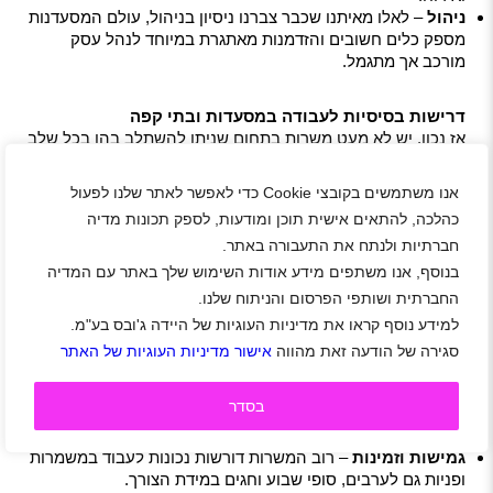
ניהול
– לאלו מאיתנו שכבר צברנו ניסיון בניהול, עולם המסעדנות
מספק כלים חשובים והזדמנות מאתגרת במיוחד לנהל עסק
מורכב אך מתגמל.
דרישות בסיסיות לעבודה במסעדות ובתי קפה
אז נכון, יש לא מעט משרות בתחום שניתן להשתלב בהן בכל שלב
בחיים וללא הכשרת רקע. עם זאת, כדי שנוכל באמת למצות את
המיטב, להתמיד במקום העבודה ולהתקדם בו, ישנן כמה תכונות
אנו משתמשים בקובצי Cookie כדי לאפשר לאתר שלנו לפעול
שיכולות לתת לנו יתרון משמעותי.
כהלכה, להתאים אישית תוכן ומודעות, לספק תכונות מדיה
תודעת שירות מעולה
– נכונות לספק חוויה נעימה ומסבירת
חברתיות ולנתח את התעבורה באתר.
פנים ללקוחות היא קריטית להצלחה בתחום.
בנוסף, אנו משתפים מידע אודות השימוש שלך באתר עם המדיה
מיומנויות תקשורת חזקות
– העבודה, כאמור, מתנהלת ברובה
החברתית ושותפי הפרסום והניתוח שלנו.
באופן פרונטלי מול אנשים, או לכל הפחות בתיאום מול צוות
למידע נוסף קראו את מדיניות העוגיות של היידה ג'ובס בע"מ.
ממגוון תחומים. לכן, חשוב שנוכל לתקשר ביעילות ובצורה נעימה.
יכולת תיאום גבוהה
– יכולת עבודה בסביבה מהירה וטיפול
סגירה של הודעה זאת מהווה
אישור מדיניות העוגיות של האתר
במספר משימות בו זמנית.
תשומת לב לפרטים
– במיוחד בכל מה שקשור לנראות המנות
בסדר
וחוויית הישיבה במקום.
יכולת לעבוד בצוות.
גמישות וזמינות
– רוב המשרות דורשות נכונות לעבוד במשמרות
ופניות גם לערבים, סופי שבוע וחגים במידת הצורך.