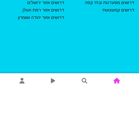
דרושים מסעדנות ובתי קפה
דרושים אזור ירושלים
דרושים קמעונאות
דרושים אזור רמת הגולן
דרושים אזור יהודה ושומרון
היידה ג'ובס בע"מ
יוסף קארו 6 תל אביב (קומה 2)
מיקוד – 6701406
טלפון – 077-273-0333
© כל הזכויות שמורות להיידה ג`ובס בע"מ. 2026