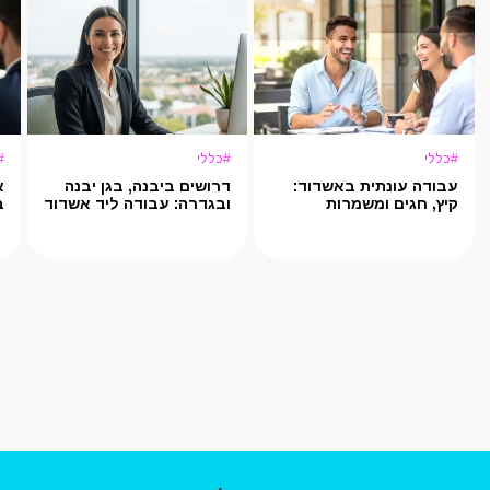
#כללי
#כללי
#
עבודה עונתית באשדוד:
דרושים ביבנה, בגן יבנה
א
קיץ, חגים ומשמרות
ובגדרה: עבודה ליד אשדוד
ב