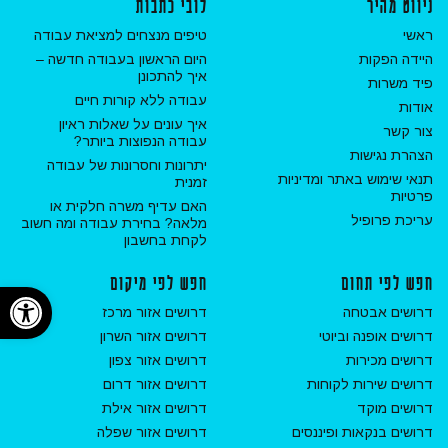
ניווט מהיר
לובי כתבות
ראשי
טיפים מנצחים למציאת עבודה
היידה הפקות
היום הראשון בעבודה חדשה –
איך להתכונן
פיד משרות
עבודה ללא קורות חיים
אודות
איך עונים על שאלות ראיון
צור קשר
עבודה הנפוצות ביותר?
הצהרת נגישות
יתרונות וחסרונות של עבודה
תנאי שימוש באתר ומדיניות
זמנית
פרטיות
האם עדיף משרה חלקית או
עריכת פרופיל
מלאה? בחירת עבודה ומה חשוב
לקחת בחשבון
חפש לפי תחום
חפש לפי מיקום
פתח ס
דרושים אבטחה
דרושים אזור מרכז
דרושים אופנה וביוטי
דרושים אזור השרון
דרושים מכירות
דרושים אזור צפון
דרושים שירות לקוחות
דרושים אזור דרום
דרושים מוקד
דרושים אזור אילת
דרושים בנקאות ופיננסים
דרושים אזור שפלה