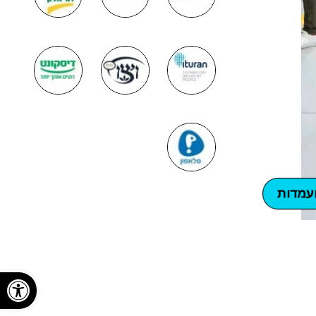
עמדות
פתח