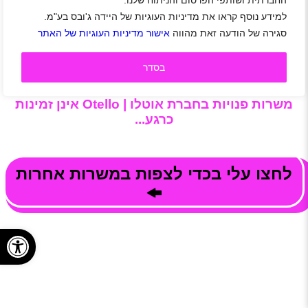
החברתית ושותפי הפרסום והניתוח שלנו.
סיבובית, מה שיוצר מראה מושלם עם טעם וסיומת נהדרת של
שוקולד.
למידע נוסף קראו את מדיניות העוגיות של היידה ג'ובס בע"מ.
מעוניינים להיות חלק ממשפחת אוטלו? צפו במשרות,
סגירה של הודעה זאת מהווה
אישור מדיניות העוגיות של האתר
הירשמו לאתר היידה ושלחו מועמדות בלחיצת כפתור. קל
למצוא עבודה!!!
בסדר
משרות פנויות בחברת אוטלו | Otello אינן זמינות
כרגע...
לחצו עלי בכדי לצפות במשרות אחרות
פתח