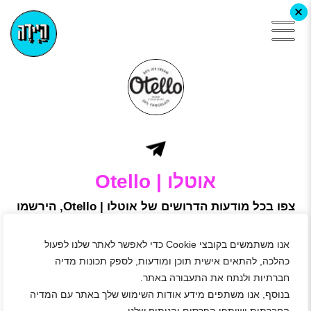
+
אוטלו | Otello
צפו בכל מודעות הדרושים של אוטלו | Otello, הירשמו
באתר היידה ושלחו מועמדות
אוטלו הוקמה ב- 2017 בהשראת גלידריות ושוקולטרי מרחבי
אנו משתמשים בקובצי Cookie כדי לאפשר לאתר שלנו לפעול
איטליה וצרפת, הפכה בתוך זמן קצר למותג גלידה נחשב ואיכותי.
היא מציגה טעמים מדויקים בייצור גלידה בשיטה מסורתית – כפי
כהלכה, להתאים אישית תוכן ומודעות, לספק תכונות מדיה
שהיה נהוג בשנות ה- 20 באיטליה.
חברתיות ולנתח את התעבורה באתר.
לפני העמסת כדורי הגלידה בגביע, נמזג לתוכו שוקולד חם מברזי
בנוסף, אנו משתפים מידע אודות השימוש שלך באתר עם המדיה
השוקולד המצויים במקום ורק לאחר מכן מניחים את הגלידה בצורה