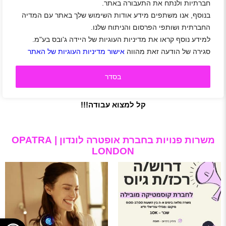
לנו לשלב טכנולוגיה מתקדמת ופורצת דרך, מקנה הזנה עמוקה
חברתיות ולנתח את התעבורה באתר.
לעור בשילוב מוצרי טיפוח.
בנוסף, אנו משתפים מידע אודות השימוש שלך באתר עם המדיה
אחד החזונות שלנו הוא להגדיר מחדש תקני יופי ישנים ולנסות
החברתית ושותפי הפרסום והניתוח שלנו.
למצוא תוצאות ברות השגה עבור כל סוגי העור.
למידע נוסף קראו את מדיניות העוגיות של היידה ג'ובס בע"מ.
בהתבסס על זאת, OPATRA יצרה מגוון ייחודי ורב-תכליתי של
סגירה של הודעה זאת מהווה
אישור מדיניות העוגיות של האתר
מוצרים ומכשירים ביתיים אידיאליים לכל סוגי העור. המניע שלנו
הוא התייחסות רצינית לטיפוח העור ואנו גאים לקחת חלק בזה.
מעוניינים להצטרף למשפחת אופטרה לונדון?
בסדר
צפו במשרות, הירשמו לאתר היידה ושלחו מועמדות בלחיצת
כפתור.
קל למצוא עבודה!!!
משרות פנויות בחברת אופטרה לונדון | OPATRA
LONDON
פתח