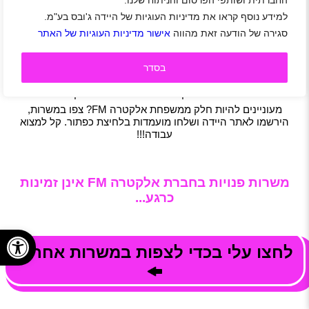
החברתית ושותפי הפרסום והניתוח שלנו.
המשתנים של לקוחותיה ושל השוק בכללותו, והיא משלבת בין
יעילות וחיסכון משמעותי בעלויות לבין הגנה על הסביבה ומצוינות
למידע נוסף קראו את מדיניות העוגיות של היידה ג'ובס בע"מ.
בשירות.
סגירה של הודעה זאת מהווה
אישור מדיניות העוגיות של האתר
מחויבותה של אלקטרה FM להוביל בתחום ה-IFM מושתתת על
תרבות הרואה בהון אנושי ערך עליון ופועלת לגיבוש פתרונות
בסדר
גמישים בהתאמה אישית העונים על כל היבט: תקציב, לוח זמנים
וביצועים. לכן, יותר ויותר חברות ובעלי נכסים בוחרים להפקיד
בידיה האמונות של אלקטרה FM את ניהול המתקנים שלהם.
מעוניינים להיות חלק ממשפחת אלקטרה FM? צפו במשרות,
הירשמו לאתר היידה ושלחו מועמדות בלחיצת כפתור. קל למצוא
עבודה!!!
משרות פנויות בחברת אלקטרה FM אינן זמינות
כרגע...
פתח
לחצו עלי בכדי לצפות במשרות אחרות