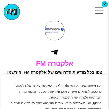
+
אלקטרה FM
צפו בכל מודעות הדרושים של אלקטרה FM, הירשמו
באתר היידה ושלחו מועמדות
החברה הוקמה על ידי קבוצת אלקטרה הבינלאומית בשנת 2009
אנו משתמשים בקובצי Cookie כדי לאפשר לאתר שלנו לפעול
כהתרחבות טבעית וכחלק מחזון העל של אלקטרה: מתן פתרון
כולל לכל מחזור החיים של פרויקטים, בניינים ומתקנים, החל
כהלכה, להתאים אישית תוכן ומודעות, לספק תכונות מדיה
משלב הקונספט, לאורך כל שלבי התכנון והביצוע, ועד לאחזקה
חברתיות ולנתח את התעבורה באתר.
שוטפת ומתמשכת.
בנוסף, אנו משתפים מידע אודות השימוש שלך באתר עם המדיה
כיום אלקטרה FM מספקת שירותים דינמיים המותאמים לצורכיהם