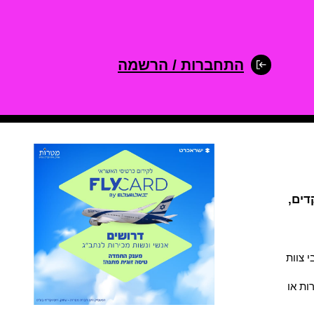
התחברות / הרשמה
דים,
י צוות
ות או