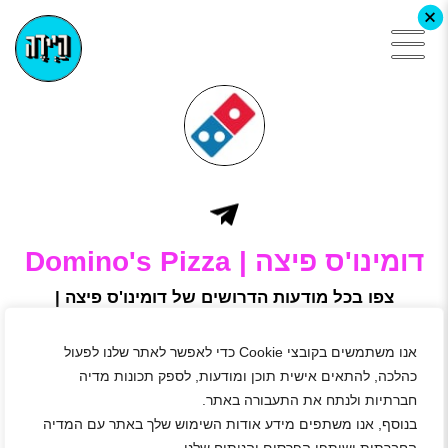
+
דומינו'ס פיצה | Domino's Pizza
צפו בכל מודעות הדרושים של דומינו'ס פיצה |
Domino's Pizza, הירשמו באתר היידה ושלחו
מועמדות
אנו משתמשים בקובצי Cookie כדי לאפשר לאתר שלנו לפעול
דומינו'ס פיצה הנה רשת פיצריות בינלאומית המונה למעלה
כהלכה, להתאים אישית תוכן ומודעות, לספק תכונות מדיה
מ-17,000 סניפים ברחבי העולם. את פעילותה בישראל החלה
החברה בשנת 1990 וכיום מפעילה כ-70 סניפים ברחבי הארץ
חברתיות ולנתח את התעבורה באתר.
שמבצעים משלוחי פיצות טעימות.
בנוסף, אנו משתפים מידע אודות השימוש שלך באתר עם המדיה
בדומינו'ס פיצה סטנדרטים בלתי מתפשרים של איכות, בדגש על