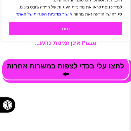
החברתית ושותפי הפרסום והניתוח שלנו.
שימוש בחומרי גלם מובחרים וסביבת עבודה משפחתית, שמחה,
מתגמלת עם המון אפשרויות קידום!
מעוניינים להיות חלק
למידע נוסף קראו את מדיניות העוגיות של היידה ג'ובס בע"מ.
ממשפחת דומינוס? צפו במשרות, הירשמו לאתר היידה
סגירה של הודעה זאת מהווה
אישור מדיניות העוגיות של האתר
ושלחו מועמדות בלחיצת כפתור. קל למצוא עבודה!!!
בסדר
משרות פנויות בחברת דומינו'ס פיצה | Domino's
Pizza אינן זמינות כרגע...
לחצו עלי בכדי לצפות במשרות אחרות
פתח