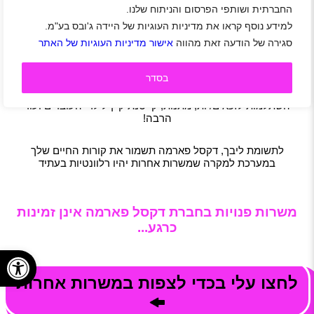
חמישים מיליון אנשים בעולם!
החברתית ושותפי הפרסום והניתוח שלנו.
בארץ קיימים 3 אתרים: אור עקיבא, יוקנעם וירושלים. בנוסף
למידע נוסף קראו את מדיניות העוגיות של היידה ג'ובס בע"מ.
לדקסל חברות בנות בארץ ובחו"ל.
סגירה של הודעה זאת מהווה
אישור מדיניות העוגיות של האתר
בדקסל תפגשו מנהלים שרואים אותכם ותקבלו יחס טוב ותמיכה
כשצריך
בסדר
הסעות, ארוחות מסובסדות, מענקים רבעוניים, ביטוח בריאות, קרן
השתלמות לזכאים/יות, מתנות, קייטנת קיץ לילדי העובדים ועוד
הרבה!
לתשומת ליבך, דקסל פארמה תשמור את קורות החיים שלך
במערכת למקרה שמשרות אחרות יהיו רלוונטיות בעתיד
משרות פנויות בחברת דקסל פארמה אינן זמינות
כרגע...
פתח
לחצו עלי בכדי לצפות במשרות אחרות