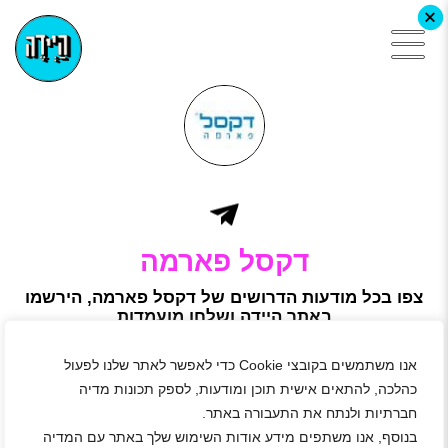
+
דקסל פארמה
צפו בכל מודעות הדרושים של דקסל פארמה, הירשמו
באתר היידה ושלחו מועמדות
נעים מאוד, אנחנו דקסל
חברת פארמה עולמית עם רבי מכר כמו דקסמול, אומפרדקס,
אנו משתמשים בקובצי Cookie כדי לאפשר לאתר שלנו לפעול
קומבודקס ועוד הרבה.
כהלכה, להתאים אישית תוכן ומודעות, לספק תכונות מדיה
האם ידעת שדקסל היא חברת הפארמה הפרטית הגדולה בישראל
חברתיות ולנתח את התעבורה באתר.
מבחינת היקף הייצור והפעילות? במפעלים שלנו בישראל ובעולם
מפתחים, בודקים, מייצרים ומשווקים תרופות שמגיעות למעל מאה
בנוסף, אנו משתפים מידע אודות השימוש שלך באתר עם המדיה