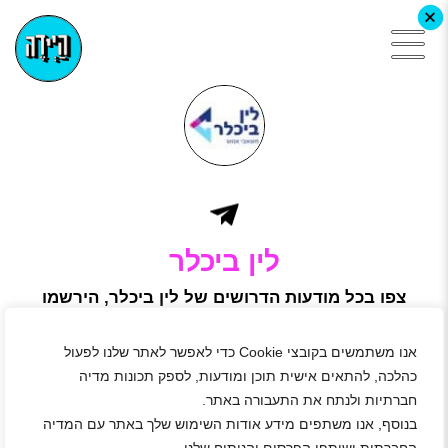
+
לין ביכלר
צפו בכל מודעות הדרושים של לין ביכלר, הירשמו
באתר היידה ושלחו מועמדות
חברת לין ביכלר משאבי אנוש בע"מ, הינה חברה למתן שירותי
אנו משתמשים בקובצי Cookie כדי לאפשר לאתר שלנו לפעול
משאבי אנוש הפועלת במשק למעלה משלושה עשורים.
כהלכה, להתאים אישית תוכן ומודעות, לספק תכונות מדיה
החברה נוסדה כחברה פרטית, שהתמחותה היא מציאת משרות
ומקומות עבודה לציבור רחב של מבקשי עבודה בישראל.
חברתיות ולנתח את התעבורה באתר.
"לין ביכלר" נהנית מאיתנות פיננסית מוחלטת, הנהלה עתירת ניסיון
בנוסף, אנו משתפים מידע אודות השימוש שלך באתר עם המדיה
וצוות מקצועי מהמובילים בתחומו, המונע מתשוקה אמיתית לעולם