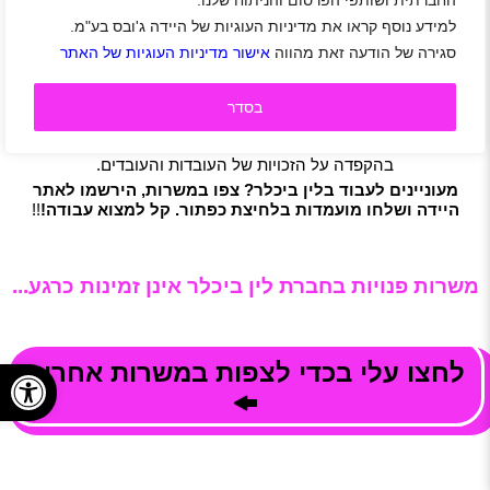
החברתית ושותפי הפרסום והניתוח שלנו.
הגיוס וההשמה.
למידע נוסף קראו את מדיניות העוגיות של היידה ג'ובס בע"מ.
עם לקוחותיה של "לין ביכלר" נמנות מיטב החברות במשק, לרבות
סגירה של הודעה זאת מהווה
אישור מדיניות העוגיות של האתר
חברות ביטוח, בתי השקעות, יבואני רכבים, חברות אחזקה מובילות
ועוד.
במהלך השנים לין ביכלר כבשה את מעמדה בתחום כאחת
בסדר
מהחברות האיכותיות ביותר.
אנו מציעים שירות ברמה גבוהה לציבור לקוחותינו ושומרים
בהקפדה על הזכויות של העובדות והעובדים.
מעוניינים לעבוד בלין ביכלר? צפו במשרות, הירשמו לאתר
היידה ושלחו מועמדות בלחיצת כפתור. קל למצוא עבודה!
!!
משרות פנויות בחברת לין ביכלר אינן זמינות כרגע...
פתח
לחצו עלי בכדי לצפות במשרות אחרות