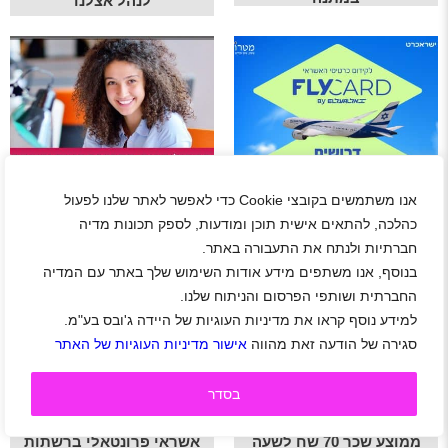
לנהל אצלנו
אנו משתמשים בקובצי Cookie כדי לאפשר לאתר שלנו לפעול
המשרה הכי שווה בנתבג
רכז/ת גיוס מקצה לקצה
ממוצע שכר 70 שח לשעה עם
לחברה פרטית בתחום
כהלכה, להתאים אישית תוכן ומודעות, לספק תכונות מדיה
הסעות מהבית
המכירות בתל אביב
חברתיות ולנתח את התעבורה באתר.
בנוסף, אנו משתפים מידע אודות השימוש שלך באתר עם המדיה
החברתית ושותפי הפרסום והניתוח שלנו.
למידע נוסף קראו את מדיניות העוגיות של היידה ג'ובס בע"מ.
סגירה של הודעה זאת מהווה
אישור מדיניות העוגיות של האתר
בסדר
המשרה הכי שווה בנתבג
נציג/ת מכירות כרטיסי
ממוצע שכר 70 שח לשעה
אשראי פרונטאלי ברשתות