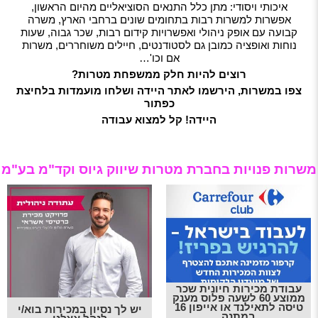
איכותי ויסודי: מתן כלל התנאים הסוציאליים מהיום הראשון,
אפשרות למשרות רבות בתחומים שונים ברחבי הארץ, משרה
קבועה עם אופק ניהולי ואפשרויות קידום רבות, שכר גבוה, שעות
נוחות ואופציה כמובן גם לסטודנטים, חיילים משוחררים, משרות
אם וכו'…
רוצים להיות חלק ממשפחת מטרות?
צפו במשרות, הירשמו לאתר היידה ושלחו מועמדות בלחיצת
כפתור
היידה! קל למצוא עבודה
משרות פנויות בחברת מטרות שיווק גיוס וקד"מ בע"מ
עבודת מכירות חיונית שכר
ממוצע 60 לשעה פלוס מענק
טיסה לתאילנד או אייפון 16
יש לך נסיון במכירות בוא/י
במתנה