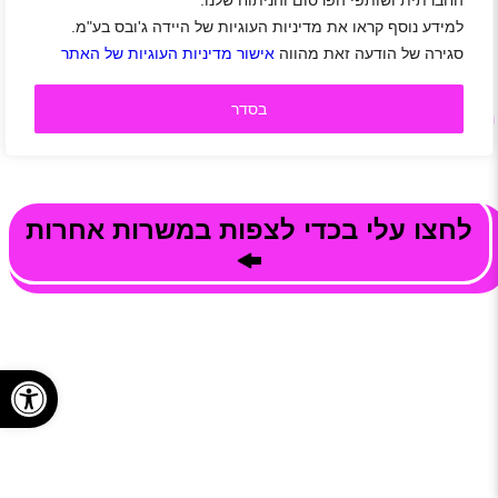
החברתית ושותפי הפרסום והניתוח שלנו.
צפו במשרות, הירשמו לאתר היידה ושלחו מועמדות בלחיצת כפתור
למידע נוסף קראו את מדיניות העוגיות של היידה ג'ובס בע"מ.
היידה! קל למצוא עבודה
סגירה של הודעה זאת מהווה
אישור מדיניות העוגיות של האתר
בסדר
משרות פנויות בחברת מכללת פרו | Pro Collage אינן
זמינות כרגע...
לחצו עלי בכדי לצפות במשרות אחרות
פתח