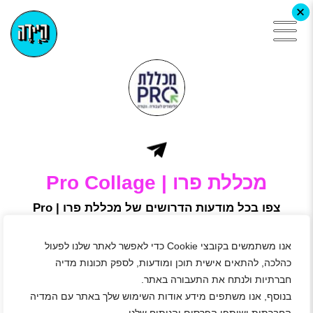
+
מכללת פרו | Pro Collage
צפו בכל מודעות הדרושים של מכללת פרו | Pro
Collage, הירשמו באתר היידה ושלחו מועמדות
מכללה בפריסה ארצית ללימודי תעודה.
אנו משתמשים בקובצי Cookie כדי לאפשר לאתר שלנו לפעול
מכללת PRO מכללה חדשנית ורעננה בשיתוף קבוצת "תקשוב",
המקדמת את תחום ההכשרות וההשמות המקצועיות
כהלכה, להתאים אישית תוכן ומודעות, לספק תכונות מדיה
בישראל,פועלת ומציעה למחפשי מקצוע, לאלו המתעניינים בלימודי
חברתיות ולנתח את התעבורה באתר.
תעודה והן למעוניינים בהסבה מקצועית, מסגרת לימודים פרקטית
בנוסף, אנו משתפים מידע אודות השימוש שלך באתר עם המדיה
וסיוע בהשתלבות בשוק העבודה.
רוצה להיות חלק ממשפחת Pro Collage ?