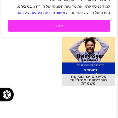
החברתית ושותפי הפרסום והניתוח שלנו.
מעוניינים לעבוד בפליינג טייגר? צפו במשרות, הירשמו לאתר
למידע נוסף קראו את מדיניות העוגיות של היידה ג'ובס בע"מ.
היידה ושלחו מועמדות בלחיצת כפתור. קל למצוא עבודה!!!
סגירה של הודעה זאת מהווה
אישור מדיניות העוגיות של האתר
בסדר
משרות פנויות בחברת פליינג טייגר | Flying Tiger
פליינג טייגר מגייסת
מוכרים/ות ומנהלי/ות
משמרת
פתח