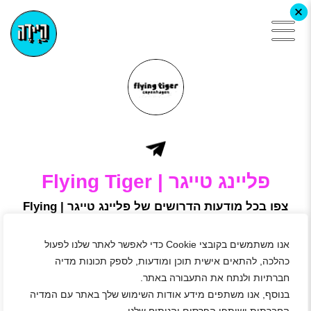
+
פליינג טייגר | Flying Tiger
צפו בכל מודעות הדרושים של פליינג טייגר | Flying
Tiger, הירשמו באתר היידה ושלחו מועמדות
פליינג טייגר היא רשת דנית של מוצרי לייף סטייל ממגוון קטגוריות,
אנו משתמשים בקובצי Cookie כדי לאפשר לאתר שלנו לפעול
המתחדשים באופן תדיר, ובדגש על עיצוב ייחודי וטרנדי של
המוצרים, החנויות בנויות בצורת מבוך כך שתוכלו לעבור בכל חלק
כהלכה, להתאים אישית תוכן ומודעות, לספק תכונות מדיה
בחנות מבלי לפספס אף פריט.
חברתיות ולנתח את התעבורה באתר.
בחנויות נמכרים, בין היתר, מוצרים לבית ולמשרד, צעצועים,
בנוסף, אנו משתפים מידע אודות השימוש שלך באתר עם המדיה
אביזרים לפנאי ולמסיבה, מוצרי אלקטרוניקה, ג'אדג'טים, אביזרי
אופנה וערכות יצירה, במחירים אטרקטיביים של value for money