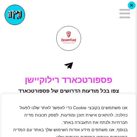
+
פספורטכארד רילוקיישן
צפו בכל מודעות הדרושים של פספורטכארד
רילוקיישן, הירשמו באתר היידה ושלחו מועמדות
פספורטכארד רילוקיישן היא חברת ביטוח נסיעות לחו"ל וביטוחי
אנו משתמשים בקובצי Cookie כדי לאפשר לאתר שלנו לפעול
בריאות, הפועלת בשיטה מהפכנית של תשלום בזמן אמת, ללא
צורך בתשלום השתתפות עצמית במקרה של הוצאות רפואיות
כהלכה, להתאים אישית תוכן ומודעות, לספק תכונות מדיה
בחו"ל. החברה הוקמה בשנת 2014 כחברת בת של קבוצת
חברתיות ולנתח את התעבורה באתר.
דיוידשילד, והיא חלק מקבוצת פספורטכארד-דיוידשילד.
בנוסף, אנו משתפים מידע אודות השימוש שלך באתר עם המדיה
פספורטכארד מציעה פתרונות ביטוחיים מותאמים אישית, תוך
התמקדות בצרכים של מטיילים ושל אנשים השוהים מחוץ לגבולות