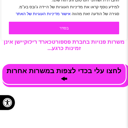
החברתית ושותפי הפרסום והניתוח שלנו.
ישראל.
למידע נוסף קראו את מדיניות העוגיות של היידה ג'ובס בע"מ.
מעוניינים לעבוד פספורטכארד רילוקיישן? צפו במשרות,
סגירה של הודעה זאת מהווה
אישור מדיניות העוגיות של האתר
הירשמו לאתר היידה ושלחו מועמדות בלחיצת כפתור. קל
למצוא עבודה!
!!
בסדר
משרות פנויות בחברת פספורטכארד רילוקיישן אינן
זמינות כרגע...
לחצו עלי בכדי לצפות במשרות אחרות
פתח