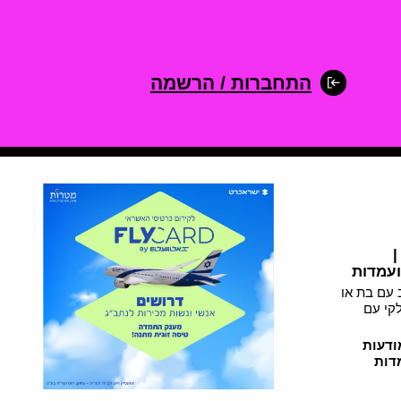
התחברות / הרשמה
|
 עם בת או
קי עם
ודעות
דות