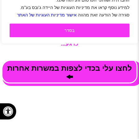
החברתית ושותפי הפרסום והניתוח שלנו.
מחפשים נציגי/ות מכירות שנושמים את עולם המכירות לחנויות
למידע נוסף קראו את מדיניות העוגיות של היידה ג'ובס בע"מ.
תנאים מעולים מענקי התמדה ענקיים, עמלות שכר גבוהות , שעות
סגירה של הודעה זאת מהווה
אישור מדיניות העוגיות של האתר
עבודה נוחות , הנחות בחנות , אופציות לקידום
בסדר
משרות פנויות בחברת קבוצת המילטון אינן זמינות
כרגע...
לחצו עלי בכדי לצפות במשרות אחרות
פתח