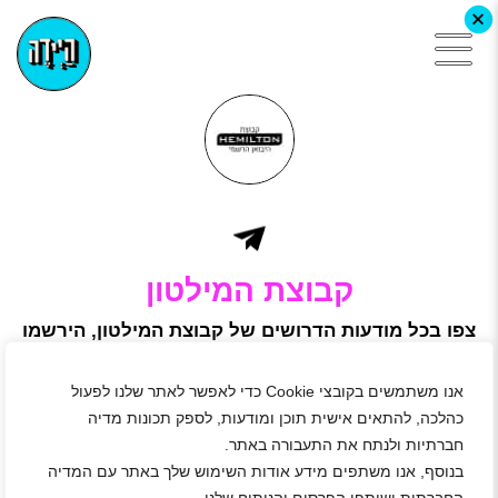
+
קבוצת המילטון
צפו בכל מודעות הדרושים של קבוצת המילטון, הירשמו
באתר היידה ושלחו מועמדות
קבוצת המילטון משווקת מגוון רחב של מוצרי חשמל ואלקטרוניקה
אנו משתמשים בקובצי Cookie כדי לאפשר לאתר שלנו לפעול
ממוצרי מטבח למוצרים, סמארטפונים ומוצרי אלקטרוניקה נוספים.
כהלכה, להתאים אישית תוכן ומודעות, לספק תכונות מדיה
המילטון שמה לה כיעד לענות לצרכי קהל לקוחות החברה במגוון
תחומים, תוך כדי הענקת חווית שירות מרבית, ולכן כל מוצר המשווק
חברתיות ולנתח את התעבורה באתר.
על ידינו נבחר בקפידה על מנת לספק ללקוחותינו את המוצרים
בנוסף, אנו משתפים מידע אודות השימוש שלך באתר עם המדיה
האיכותיים ביותר לצד שירות מקצועי.