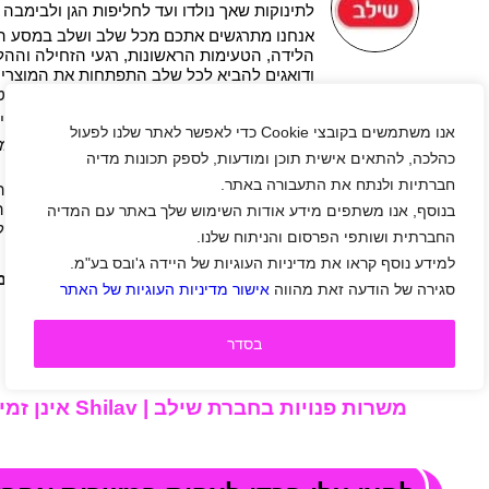
לתינוקות שאך נולדו ועד לחליפות הגן ולבימבה
אנחנו מתרגשים אתכם מכל שלב ושלב במסע הה
הלידה, הטעימות הראשונות, רגעי הזחילה וההל
ודואגים להביא לכל שלב התפתחות את המוצרי
ביותר – בגדים, צעצועים, רהיטים וכל מה שתצט
בשילב ניתן למצוא מגוון גדול של מותגים מוביל
אנו משתמשים בקובצי Cookie כדי לאפשר לאתר שלנו לפעול
כל משפחה יכולה לבחור את המוצרים המתאימי
כהלכה, להתאים אישית תוכן ומודעות, לספק תכונות מדיה
מבחינת סגנון ההורות והמחירים.
חברתיות ולנתח את התעבורה באתר.
המשותף לכל המוצרים הוא רמת בטיחות גבוהה 
ועמידה בתקנים המחמירים – בטיחות ילדיכם ו
בנוסף, אנו משתפים מידע אודות השימוש שלך באתר עם המדיה
הנפשי שלכם נמצאים בראש סדר העדיפויות שלנ
החברתית ושותפי הפרסום והניתוח שלנו.
מעוניינים להצטרף למשפחת שילב?
למידע נוסף קראו את מדיניות העוגיות של היידה ג'ובס בע"מ.
צפו במשרות, הירשמו לאתר היידה ושלחו מ
סגירה של הודעה זאת מהווה
אישור מדיניות העוגיות של האתר
בלחיצת כפתור.
קל למצוא עבודה!!!
בסדר
משרות פנויות בחברת שילב | Shilav אינן זמינות כרגע...