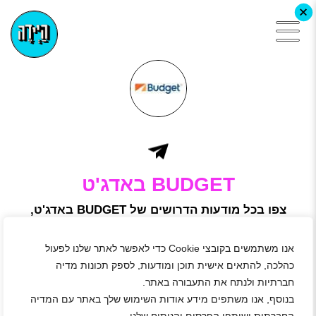
+
BUDGET באדג'ט
צפו בכל מודעות הדרושים של BUDGET באדג'ט,
הירשמו באתר היידה ושלחו מועמדות
באדג'ט חברת רכב מובילה – מכירה השכרה וליסינג.
אנו משתמשים בקובצי Cookie כדי לאפשר לאתר שלנו לפעול
באדג'ט הינה חברה להשכרת רכב השלישית בגודלה בעולם, עם
מעל 3200 תחנות ב-120 מדינות, כשמאחוריה מעל 50 שנות
כהלכה, להתאים אישית תוכן ומודעות, לספק תכונות מדיה
פעילות ושירות לקהל הרחב. בין שרותיה גם מכירת רכב וליסינג..
חברתיות ולנתח את התעבורה באתר.
חברת באדג'ט החלה את פעילותה בישראל בשנת 1981. לבאדג'ט
בנוסף, אנו משתפים מידע אודות השימוש שלך באתר עם המדיה
ישראל מספר גדול של סניפים ברחבי הארץ מעפולה ועד אילת,
כולל סניף בנמל התעופה בן גוריון, הפעיל 24 שעות ביממה, 364