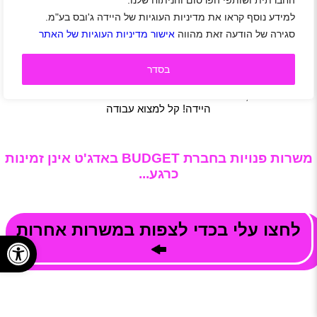
החברתית ושותפי הפרסום והניתוח שלנו.
ימים בשנה. צי רכבי החברה מאופיין במגוון רחב של כלי רכב
למידע נוסף קראו את מדיניות העוגיות של היידה ג'ובס בע"מ.
חדישים.
סגירה של הודעה זאת מהווה
אישור מדיניות העוגיות של האתר
בבאדג'ט מאמינים שהעובד.ת במרכז | עוב.ת חברה מהיום הראשון
| מנהלים ומנהלות שרואים אותך | שכר גבוה | בונוסים | אפשרויות
קידום | מתנות בחגים ובימי הולדת | Happy Hour | ערבי גיבוש
בסדר
רוצה להיות חלק ממשפחת באדג'ט?
צפו במשרות, הירשמו לאתר היידה ושלחו מועמדות בלחיצת כפתור
היידה! קל למצוא עבודה
משרות פנויות בחברת BUDGET באדג'ט אינן זמינות
כרגע...
לחצו עלי בכדי לצפות במשרות אחרות
פתח