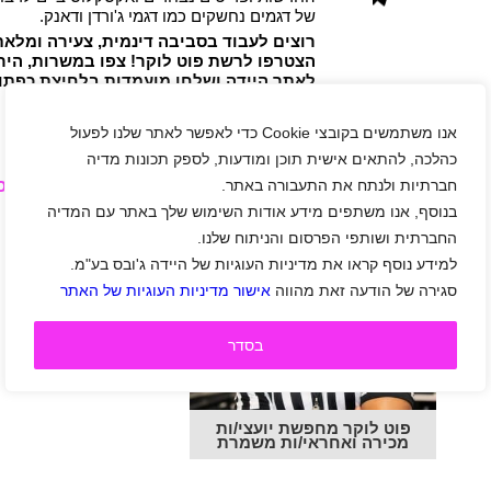
של דגמים נחשקים כמו דגמי ג'ורדן ודאנק.
רוצים לעבוד בסביבה דינמית, צעירה ומלאת
הצטרפו לרשת פוט לוקר! צפו במשרות, היר
לאתר היידה ושלחו מועמדות בלחיצת כפתור
למצוא עבודה!!!
אנו משתמשים בקובצי Cookie כדי לאפשר לאתר שלנו לפעול
כהלכה, להתאים אישית תוכן ומודעות, לספק תכונות מדיה
משרות פנויות בחברת פוט לוקר | Foot Locker
חברתיות ולנתח את התעבורה באתר.
בנוסף, אנו משתפים מידע אודות השימוש שלך באתר עם המדיה
החברתית ושותפי הפרסום והניתוח שלנו.
למידע נוסף קראו את מדיניות העוגיות של היידה ג'ובס בע"מ.
סגירה של הודעה זאת מהווה
אישור מדיניות העוגיות של האתר
בסדר
פוט לוקר מחפשת יועצי/ות
מכירה ואחראי/ות משמרת