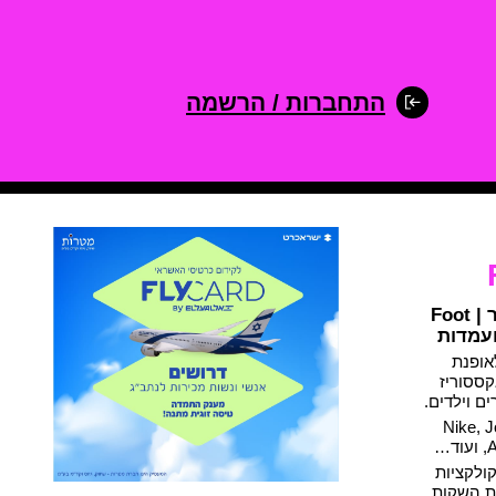
התחברות / הרשמה
צפו בכל מודעות הדרושים של פוט לוקר | Foot
 לאופנת
קססוריז
ם וילדים.
הרשת מציעה: Nike, Jordan,
…
ולקציות
ת השקות