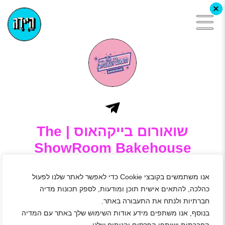
+
שואורום בייקהאוס | The
ShowRoom Bakehouse
צפו בכל מודעות הדרושים של שואורום בייקהאוס |
The ShowRoom Bakehouse, הירשמו באתר היידה
אנו משתמשים בקובצי Cookie כדי לאפשר לאתר שלנו לפעול
ושלחו מועמדות
כהלכה, להתאים אישית תוכן ומודעות, לספק תכונות מדיה
השואורום בייקהאוס הוא קונספט מתוק, דינמי וטרנדי המביא
חברתיות ולנתח את התעבורה באתר.
ניחוחות בינלאומיים וחדשנות לשוק הקינוחים והמאפים הישראלי
בנוסף, אנו משתפים מידע אודות השימוש שלך באתר עם המדיה
ומזמין אתכם להנות מחוויה מתוקה במיוחד.