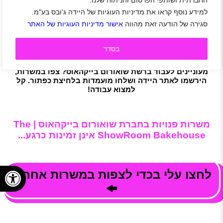
החברתית ושותפי הפרסום והניתוח שלנו.
עם מגוון רחב של מוצרים ייחודיים כגון דונאטס, עוגיות אמריקאיות,
קרונאטס, מבחר רחב של מאפים, משקאות וקולקציות מיוחדות,
למידע נוסף קראו את מדיניות העוגיות של היידה ג'ובס בע"מ.
תרגישו בחו״ל מהביס הראשון!
סגירה של הודעה זאת מהווה
אישור מדיניות העוגיות של האתר
מעבר לאיכות הבלתי מתפשרת על כל מוצר, הרשת מקדישה
תשומת לב רבה גם לעיצוב המקום, נראות האריזה והמוצרים
עצמם, מה שהופך את המוצרים שלנו גם למתנה המושלמת.
בסדר
מעוניינים לעבוד ברשת שואורום בייקהאוס? צפו במשרות,
הירשמו לאתר היידה ושלחו מועמדות בלחיצת כפתור. קל
למצוא עבודה!
משרות פנויות בחברת שואורום בייקהאוס | The
ShowRoom Bakehouse אינן זמינות כרגע...
פתח
לחצו עלי בכדי לצפות במשרות אחרות