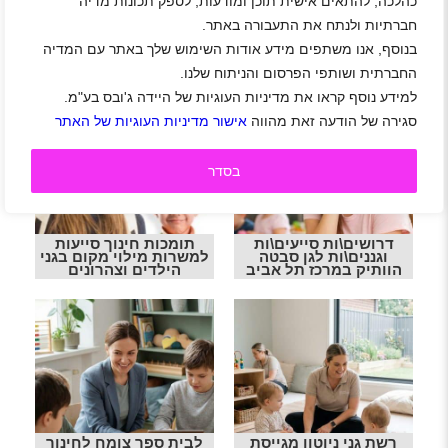
כהלכה, להתאים אישית תוכן ומודעות, לספק תכונות מדיה
חברתיות ולנתח את התעבורה באתר.
בנוסף, אנו משתפים מידע אודות השימוש שלך באתר עם המדיה
החברתית ושותפי הפרסום והניתוח שלנו.
למידע נוסף קראו את מדיניות העוגיות של היידה ג'ובס בע"מ.
סגירה של הודעה זאת מהווה
אישור מדיניות העוגיות של האתר
בסדר
דרושים\ות סייעים\ות
תומכות חינוך סייעות
וגננים\ות לגן סבטה
למשרות מילוי מקום בגני
הוותיק במרכז תל אביב
הילדים וצהרונים
רשת גני ניוטון מגייסת
לבית ספר צומח לחינוך