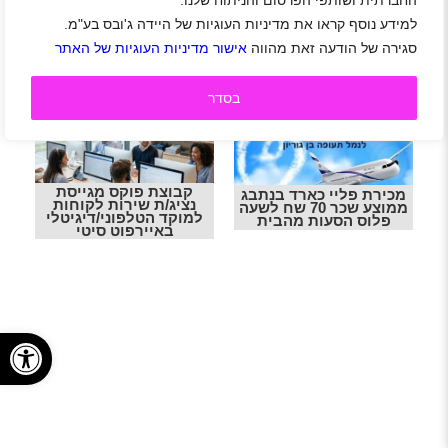
החברתית ושותפי הפרסום והניתוח שלנו.
המשרה הכי שווה בנתבג
וסדרנים/ות לדיוטי פרי
ממוצע שכר 70 שח לשעה
כולל הסעות מאזורים
למידע נוסף קראו את מדיניות העוגיות של היידה ג'ובס בע"מ.
פלוס הסעות מהבית
שונים בארץ
סגירה של הודעה זאת מהווה
אישור מדיניות העוגיות של האתר
בסדר
קבוצת פוקס מגייסת
מכירת פליי כארד בנתבג
נציג/ת שירות לקוחות
ממוצע שכר 70 שח לשעה
למוקד הטלפוני/דיגיטלי
פלוס הסעות מהבית
באיירפוט סיטי
פתח