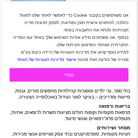
נציגי/ות שירות למוקד
נציגי/ות שירות למועדון
בירורי שכר בתעשייה
אנו משתמשים בקובצי Cookie כדי לאפשר לאתר שלנו לפעול
צרכנות חבר
האווירית
כהלכה, להתאים אישית תוכן ומודעות, לספק תכונות מדיה
חברתיות ולנתח את התעבורה באתר.
למה לעבוד בגן יבנה?
בנוסף, אנו משתפים מידע אודות השימוש שלך באתר עם המדיה
העבודה בגן יבנה מעניקה יתרון כפול: מצד אחד שקט של יישוב
קהילתי עם תחושת קרבה בין התושבים, ומצד שני נגישות מצוינת
החברתית ושותפי הפרסום והניתוח שלנו.
לערי תעסוקה מרכזיות כמו אשדוד ואשקלון. תושבי היישוב נהנים
למידע נוסף קראו את מדיניות העוגיות של היידה ג'ובס בע"מ.
ממערכת חינוך חזקה, חיי קהילה פעילים ושירותים עירוניים
סגירה של הודעה זאת מהווה
אישור מדיניות העוגיות של האתר
איכותיים – מה שהופך את האזור לאטרקטיבי במיוחד גם עבור
עובדים שמחפשים איזון בין קריירה לחיים פרטיים.
בסדר
תחומי תעסוקה מובילים בגן יבנה
חינוך והדרכה
בתי ספר, גני ילדים ומסגרות קהילתיות מחפשים מורים, גננות,
סייעות ומדריכים – בעיקר לאור הגידול באוכלוסייה הצעירה.
בריאות ורפואה
מרפאות מקומיות וקופות חולים מציעות משרות לרופאים, אחיות,
מטפלים פרא־רפואיים ואנשי סיעוד.
מסחר ושירותים
חנויות מקומיות, סופרמרקטים ובתי עסק מגייסים אנשי מכירות,