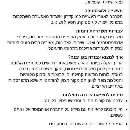
נציגי שירות וקופאיות.
תעשייה ולוגיסטיקה
הקרבה לאזורי תעשייה כמו קדרון ואשדוד מאפשרת השתלבות
במפעלי ייצור, לוגיסטיקה, תפעול ושינוע.
עבודות משרדיות ויזמות
משרדים קטנים ובתי עסק מקומיים מחפשים מזכירות, פקידי
אדמיניסטרציה ואנשי שירות. לצד זאת, צעירים רבים פונים ליזמות
עסקית ולעבודות פרילנס בתחומי הדיגיטל.
איך למצוא עבודה בגן יבנה?
הדרך הקלה ביותר היא שימוש באתרי דרושים כמו
היידה ג'ובס
,
בהם ניתן לסנן משרות לפי תחום, היקף משרה וניסיון נדרש.
בנוסף, לוחות מודעות קהילתיים, קבוצות פייסבוק מקומיות
והמלצות מפה לאוזן הם מקור מצוין להזדמנויות שלא מתפרסמות
באתרים הארציים.
טיפים למציאת עבודה מוצלחת
עדכנו את קורות החיים והדגישו ניסיון רלוונטי.
היו מוכנים לראיונות עם מידע על החברה או המוסד אליו אתם
ניגשים.
הפגינו גמישות – הן בשעות והן בתפקידים.