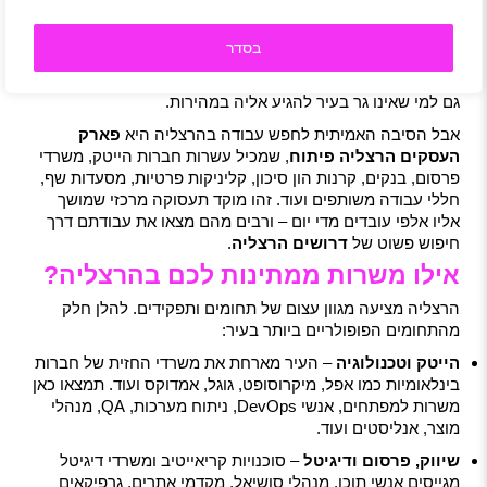
למה דווקא הרצליה?
בסדר
הרצליה נהנית ממיקום גאוגרפי מעולה – סמוך לכביש החוף, עם
תחנת רכבת מרכזית ותחבורה ציבורית נוחה מאוד, מה שמאפשר
גם למי שאינו גר בעיר להגיע אליה במהירות.
אבל הסיבה האמיתית לחפש עבודה בהרצליה היא
פארק
העסקים הרצליה פיתוח
, שמכיל עשרות חברות הייטק, משרדי
פרסום, בנקים, קרנות הון סיכון, קליניקות פרטיות, מסעדות שף,
חללי עבודה משותפים ועוד. זהו מוקד תעסוקה מרכזי שמושך
אליו אלפי עובדים מדי יום – ורבים מהם מצאו את עבודתם דרך
חיפוש פשוט של
דרושים הרצליה
.
אילו משרות ממתינות לכם בהרצליה?
הרצליה מציעה מגוון עצום של תחומים ותפקידים. להלן חלק
מהתחומים הפופולריים ביותר בעיר:
הייטק וטכנולוגיה
– העיר מארחת את משרדי החזית של חברות
בינלאומיות כמו אפל, מיקרוסופט, גוגל, אמדוקס ועוד. תמצאו כאן
משרות למפתחים, אנשי DevOps, ניתוח מערכות, QA, מנהלי
מוצר, אנליסטים ועוד.
שיווק, פרסום ודיגיטל
– סוכנויות קריאייטיב ומשרדי דיגיטל
מגייסים אנשי תוכן, מנהלי סושיאל, מקדמי אתרים, גרפיקאים