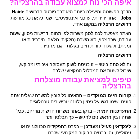
איפה הכי נוח למצוא עבודה בהרצליה?
הדרך הפשוטה והיעילה ביותר היא דרך פורטל הדרושים
Haide
Jobs
– אתר ידידותי, עדכני ואינטואיטיבי, שמרכז את כל מודעות
דרושים הרצליה
במקום אחד.
האתר מאפשר לכם לסנן משרות לפי תחום, דרישות ניסיון, שעות
עבודה, שכר צפוי, סוג משרה (חלקית, מלאה, היברידית או
זמנית), ולשלוח קורות חיים בקלות – גם מהנייד.
דרושים הרצליה
זה לא סתם ביטוי – זו כניסה לשוק תעסוקה איכותי ומבוקש,
שיכול לשנות את המסלול המקצועי שלכם.
טיפים למציאת עבודה מוצלחת
בהרצליה
קורות חיים ממוקדים
– התאימו כל קובץ למשרה שאליה אתם
פונים. שימו דגש על ניסיון רלוונטי וכישורים טכנולוגיים.
התעדכנות יומית
– בדקו באתר משרות חדשות מדי יום. ככל
שתהיו בין הראשונים להגיש – כך תבלטו יותר.
לינקדאין פעיל ומעודכן
– בפרט בתפקידים טכנולוגיים או
ניהוליים, זהו כרטיס הביקור המקצועי שלכם.