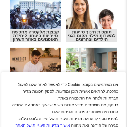
תומכות חינוך סייעות
קבוצת אלקטרה מחפשת
למשרות מילוי מקום בגני
סיירי/ות ביטחון ליחידת
הילדים וצהרונים
האופנועים באזור השרון
אנו משתמשים בקובצי Cookie כדי לאפשר לאתר שלנו לפעול
רשת המסעדות בנדיקט
חברת אלאור מגייסת
מגייסת מלצרים/יות
כהלכה, להתאים אישית תוכן ומודעות, לספק תכונות מדיה
רכז/ת פנאי למעון אור
למספר סניפים עם שכר
בנתניה
מצוין ואופציות קידום
חברתיות ולנתח את התעבורה באתר.
בנוסף, אנו משתפים מידע אודות השימוש שלך באתר עם המדיה
החברתית ושותפי הפרסום והניתוח שלנו.
לחצו עלי בכדי לצפות בכל
למידע נוסף קראו את מדיניות העוגיות של היידה ג'ובס בע"מ.
המשרות בהרצליה!!!
סגירה של הודעה זאת מהווה
אישור מדיניות העוגיות של האתר