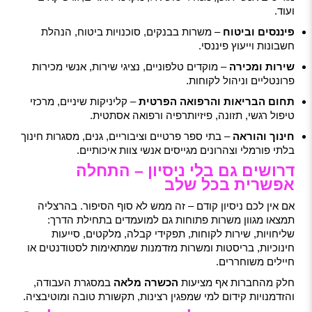
ועוד.
פיננסים וביטוח
– משרות בבנקים, סוכנויות ביטוח, הנהלת
חשבונות וייעוץ פיננסי.
שירות ומכירה
– מוקדים טלפוניים, נציגי שירות, אנשי מכירות
פרונטליים וניהול לקוחות.
תחום הבריאות והרפואה הפרטית
– קליניקות שיניים, מרכזי
טיפול רגשי, תזונה, פיזיותרפיה ורפואה אסתטית.
חינוך והוראה
– בתי ספר פרטיים וציבוריים, גנים, מסגרות חינוך
בלתי פורמלי וצהרונים מגייסים אנשי צוות איכותיים.
דרושים גם בלי ניסיון – התחלה
אפשרית בכל שלב
אם אין לכם ניסיון קודם – זה ממש לא סוף הסיפור. בהרצליה
תמצאו מגוון משרות פתוחות גם למועמדים בתחילת הדרך:
שליחויות, שירות לקוחות, תפקידי קבלה, מלקטים, סייעות
חינוכיות, בריסטות ומשרות מזדמנות שמתאימות לסטודנטים או
חיילים משוחררים.
חלק מהחברות אף מציעות
הכשרה מלאה
במסגרת העבודה,
והזדמנויות קידום למי שמפגין רצינות, תקשורת טובה ומוטיבציה.