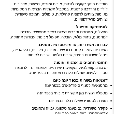
מוסדות חינוך זקוקים לגננות, מורות ומורים, סייעות, מדריכים
לילדים והדרכה פרטנית. במקביל תשתיות הבריאות המקומיות
מגייסות צוותים לרפואה קהילתית, טיפולים, תמיכה סיעודית
וצוותים פרא־רפואיים.
לוגיסטיקה ותפעול
מפעלים, מחסנים וחברות שילוח באזור מחפשים עובדים
למחסנים, ניהול מלאי, הובלה, תפעול מכונות ועבודות תחזוקה.
עבודות משרדיות, אדמיניסטרציה ותמיכה
משרדים ועסקים קטנים דורשים מזכירות, פקידים, נהלי גבייה,
ניהול חשבונות בסיסי, שירות טלפוני ושירות לקוחות.
תחומי תחביבים, אמנות ואופנה
יש גם ביקוש לבעלי מקצועות יצירתיים ואומנותיים – לדוגמה
סטודיו לעיצוב שמלות כלה דרש תופרת בכפר יונה.
דוגמאות משרות בכפר יונה כיום
מחסנאי/ת לסניף סופר־פארם בכפר יונה
מטפלת רגשית בגן תקשורת איכותי בכפר יונה
תופרת לסטודיו שמלות כלה בכפר יונה
פקידה משרדית עם מענה טלפוני, גבייה ותחומים
אדמיניסטרטיביים באזור כפר יונה