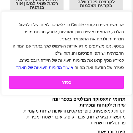
לקבוצת פז דרוש/ה
רכז/ת פנאי למעון אור
בקר/ית מצלמות
בנתניה
יתרונות העבודה בכפר יונה
אנו משתמשים בקובצי Cookie כדי לאפשר לאתר שלנו לפעול
לעבודה בכפר יונה יש יתרונות ברורים. קודם כל, אתה נהנה
כהלכה, להתאים אישית תוכן ומודעות, לספק תכונות מדיה
מהקרבה לערים כמו נתניה, חדרה, והרצליה – מה שמאפשר
חברתיות ולנתח את התעבורה באתר.
גישה נוחה לאפשרויות עבודה ומשרדים גדולים, בלי להיות בלב
הפקקים או עם עלויות מחיה גבוהות כמו במרכז העיר. בנוסף,
בנוסף, אנו משתפים מידע אודות השימוש שלך באתר עם המדיה
כפר יונה מציעה איכות חיים גבוהה עם סביבה ירוקה יותר, אווירה
החברתית ושותפי הפרסום והניתוח שלנו.
קהילתית חמימה, ופחות עומס – מה שתורם לאיזון טוב יותר בין
למידע נוסף קראו את מדיניות העוגיות של היידה ג'ובס בע"מ.
עבודה לחיים אישיים.
סגירה של הודעה זאת מהווה
אישור מדיניות העוגיות של האתר
יתרון נוסף הוא שהשוק המקומי מתפתח – עם הרחבות של
אזורים תעשייתיים, פתיחת עסקים ושירותים, תחבורה ציבורית
בסדר
מתקדמת ושירותי חינוך ובריאות שמסתעפים כדי לספק לצרכי
התושבים.
תחומי התעסוקה הבולטים בכפר יונה
שירות לקוחות ומכירות
חנויות קמעונאיות, סופרמרקטים ורשתות שירות מקומיות
מחפשות נציגי שירות, עובדי קופה, עובדי שטח ומכירות
פרונטליות ורשתיות.
חינוך ובריאות