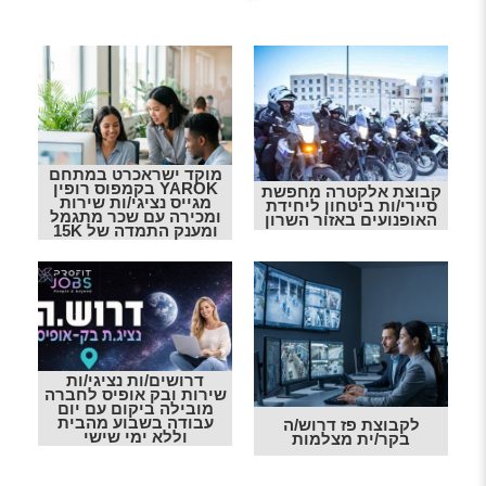
מוקד ישראכרט במתחם
YAROK בקמפוס רופין
קבוצת אלקטרה מחפשת
מגייס נציגי/ות שירות
סיירי/ות ביטחון ליחידת
ומכירה עם שכר מתגמל
האופנועים באזור השרון
ומענק התמדה של 15K
דרושים/ות נציגי/ות
שירות ובק אופיס לחברה
מובילה ביקום עם יום
עבודה בשבוע מהבית
לקבוצת פז דרוש/ה
וללא ימי שישי
בקר/ית מצלמות