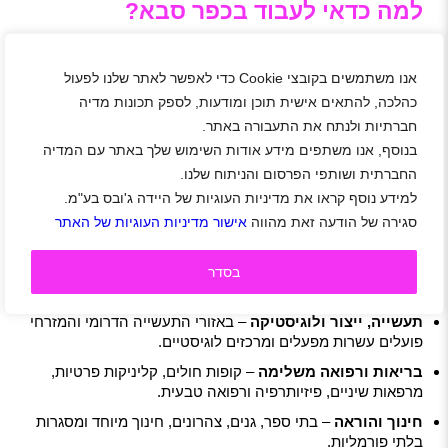
למה כדאי לעבוד בכפר סבא?
כפר סבא ממוקמת על קו רכבת נוח, סמוכה לכביש 531 החדש,
ויש לה נגישות מהירה להוד השרון, רעננה, הרצליה, תל אביב
אנו משתמשים בקובצי Cookie כדי לאפשר לאתר שלנו לפעול
ויישובי השרון. אבל היתרון האמיתי של כפר סבא הוא השילוב בין
קצב עבודה מקצועי ואנרגטי – לבין סביבה קהילתית, ירוקה
כהלכה, להתאים אישית תוכן ומודעות, לספק תכונות מדיה
ואיכותית.
חברתיות ולנתח את התעבורה באתר.
בנוסף, אנו משתפים מידע אודות השימוש שלך באתר עם המדיה
בין אם אתם רוצים לקצר את זמן ההגעה לעבודה, לשלב בין
קריירה לחיי משפחה, או לעבוד בסביבה יציבה – חיפוש
דרושים
החברתית ושותפי הפרסום והניתוח שלנו.
כפר סבא
הוא צעד חכם בכיוון הנכון.
למידע נוסף קראו את מדיניות העוגיות של היידה ג'ובס בע"מ.
אילו תחומים בולטים בחיפוש דרושים
סגירה של הודעה זאת מהווה
אישור מדיניות העוגיות של האתר
כפר סבא?
שירות לקוחות ומכירה
– מוקדים טלפוניים, חברות סלולר,
בסדר
ביטוח, בנקים ורשתות שיווק.
תעשייה, ייצור ולוגיסטיקה
– באזורי התעשייה הדרומי והמזרחי
פועלים עשרות מפעלים ומרכזים לוגיסטיים.
בריאות ורפואה משלימה
– קופות חולים, קליניקות פרטיות,
מרפאות שיניים, פיזיותרפיה ורפואה טבעית.
חינוך והוראה
– בתי ספר, גנים, צהרונים, חינוך מיוחד ומסגרות
בלתי פורמליות.