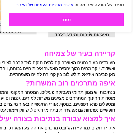
סגירה של הודעה זאת מהווה
אישור מדיניות העוגיות של האתר
בסדר
למוקד שירות 
מנורה באר שבע פותחת את
משרד המשפטים דר
שעריה לקורס נוסף ומגייסת
שירות בבא
נציגי/ות שירות ומידע בלבד
קריירה בעיר של צמיחה
העובדים בעיר נהנים מאווירה קהילתית חזקה לצד קרבה לצירי 
ואשדוד. יוקר מחיה נמוך יחסית מאפשר איכות חיים גבוהה, ויח
כאן סביבה אידיאלית לשילוב בין קריירה לחיים משפחתיים.
איפה מתרכזים רוב המשרות?
בנתיבות יש מגוון תחומי תעסוקה פעילים. המסחר המקומי והמרכ
מוסדות החינוך המתרחבים מציעים משרות למורים, גננות וסייעות
ומטפלים פרא־רפואיים. בנוסף, אזורי התעשייה באזור מייצרים בי
חופשיים נפתחות גם אפשרויות בתחומי דיגיטל, שיווק ויזמות עסק
איך למצוא עבודה בנתיבות בצורה יעיל
אתרי דרושים כמו
היידה ג'ובס
מרכזים את ההיצע המעודכן ביותר