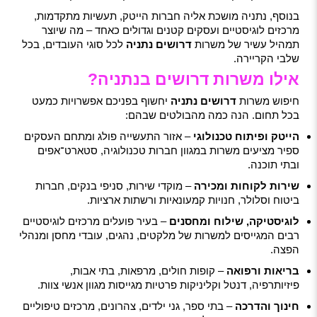
בנוסף, נתניה מושכת אליה חברות הייטק, תעשיות מתקדמות,
מרכזים לוגיסטיים ועסקים קטנים וגדולים כאחד – מה שיוצר
תמהיל עשיר של משרות
דרושים נתניה
לכל סוגי העובדים, בכל
שלבי הקריירה.
אילו משרות דרושים בנתניה?
חיפוש משרות
דרושים נתניה
יחשוף בפניכם אפשרויות כמעט
בכל תחום. הנה כמה מהבולטים שבהם:
הייטק ופיתוח טכנולוגי
– אזור התעשייה פולג ומתחם העסקים
ספיר מציעים משרות במגוון חברות טכנולוגיה, סטארט־אפים
ובתי תוכנה.
שירות לקוחות ומכירה
– מוקדי שירות, סניפי בנקים, חברות
ביטוח וסלולר, חנויות קמעונאיות ורשתות ארציות.
לוגיסטיקה, שילוח ומחסנים
– בעיר פועלים מרכזים לוגיסטיים
רבים המגייסים למשרות של מלקטים, נהגים, עובדי מחסן ומנהלי
הפצה.
בריאות ורפואה
– קופות חולים, מרפאות, בתי אבות,
פיזיותרפיה, דנטל וקליניקות פרטיות מגייסות מגוון אנשי צוות.
חינוך והדרכה
– בתי ספר, גני ילדים, צהרונים, מרכזים טיפוליים