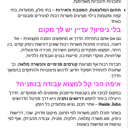
ותוכניות חינוכיות משלימות.
תחום המלונאות, המטבח והאירוח
– בתי מלון, מסעדות, בתי
קפה ומקומות בילוי מציעים משרות רבות לצעירים ומבוגרים
כאחד.
בלי ניסיון? עדיין יש לך מקום
גם אם אתם בתחילת הדרך או מחפשים הסבה מקצועית – אל
דאגה. בנתניה מחכות משרות רבות שאינן דורשות ניסיון קודם. בין
היתר, תמצאו תפקידים בתחום השירות, מכירה פרונטלית,
שליחויות, מוקדי תמיכה, סייעות בגנים ועבודות כלליות.
חברות רבות אף מציעות
קורסים פנימיים והכשרה מלאה
, כך
שתוכלו להתחיל תפקיד חדש, לרכוש מיומנויות ולהתקדם בהמשך
הדרך.
איפה הכי קל למצוא עבודה בנתניה?
במקום לבזבז זמן בקבוצות פייסבוק ופוסטים לא ממוקדים, הדרך
היעילה ביותר לחפש
דרושים נתניה
היא דרך פורטל הדרושים
Haide Jobs
– אתר חכם, נגיש ומתעדכן כל הזמן.
באתר תוכלו לסנן משרות לפי תחום, מיקום מדויק, שכר, דרישות
ניסיון, סוג משרה (מלאה, חלקית, זמנית, עבודה מהבית), ואף לפי
נגישות או גמישות בשעות.