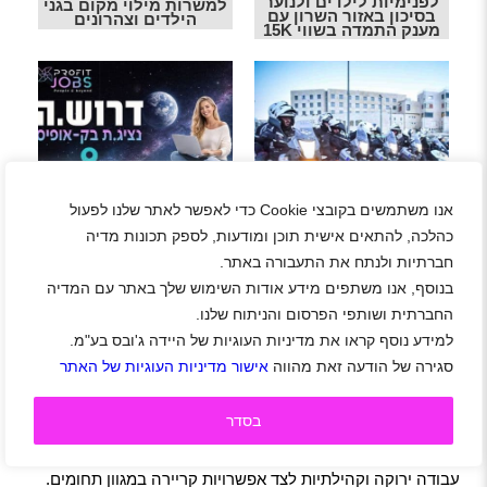
לפנימיות לילדים ולנוער
למשרות מילוי מקום בגני
בסיכון באזור השרון עם
הילדים וצהרונים
מענק התמדה בשווי 15K
דרושים/ות נציגי/ות
שירות ובק אופיס לחברה
קבוצת אלקטרה מחפשת
מובילה ביקום עם יום
אנו משתמשים בקובצי Cookie כדי לאפשר לאתר שלנו לפעול
סיירי/ות ביטחון ליחידת
עבודה בשבוע מהבית
האופנועים באזור השרון
כהלכה, להתאים אישית תוכן ומודעות, לספק תכונות מדיה
וללא ימי שישי
חברתיות ולנתח את התעבורה באתר.
בנוסף, אנו משתפים מידע אודות השימוש שלך באתר עם המדיה
לחצו עלי בכדי לצפות בכל
החברתית ושותפי הפרסום והניתוח שלנו.
המשרות בנתניה!!!
למידע נוסף קראו את מדיניות העוגיות של היידה ג'ובס בע"מ.
סגירה של הודעה זאת מהווה
אישור מדיניות העוגיות של האתר
למה לעבוד דווקא בנתניה?
נתניה נהנית ממיקום מצוין – בין תל אביב לחיפה – עם גישה
בסדר
נוחה לרכבת ישראל, לתחבורה ציבורית מהירה ולכבישים ראשיים
כמו כביש 2 וכביש 4. העיר מציעה איכות חיים גבוהה, סביבת
עבודה ירוקה וקהילתיות לצד אפשרויות קריירה במגוון תחומים.