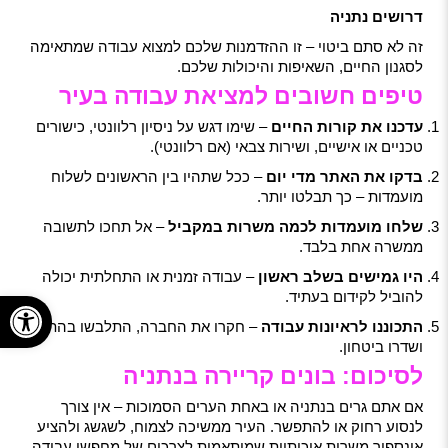
דרושים נתניה
זה לא סתם ביטוי – זו ההזדמנות שלכם למצוא עבודה שמתאימה
לסגנון החיים, השאיפות והיכולות שלכם.
טיפים חשובים למציאת עבודה בעיר
עדכנו את קורות החיים
– שימו דגש על ניסיון רלוונטי, כישורים
טכניים או אישיים, ושירות צבאי (אם רלוונטי).
בדקו את האתר מדי יום
– ככל שתהיו בין הראשונים לשלוח
מועמדות – כך תבלטו יותר.
שלחו מועמדות לכמה משרות במקביל
– אל תחכו לתשובה
ממשרה אחת בלבד.
היו גמישים בשלב ראשון
– עבודה זמנית או התחלתית יכולה
פתח
להוביל לקידום בעתיד.
התכוננו לראיונות עבודה
– חקרו את החברה, התלבשו בהתאם
ושדרו ביטחון.
לסיכום: בונים קריירה בנתניה
אם אתם גרים בנתניה או באחת הערים הסמוכות – אין צורך
לנסוע רחוק או להתפשר. העיר ממשיכה לצמוח, לשגשג ולהציע
אינספור משרות איכותיות שמותאמות לצרכים של מחפשי עבודה