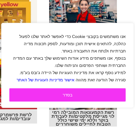
אנו משתמשים בקובצי Cookie כדי לאפשר לאתר שלנו לפעול
כהלכה, להתאים אישית תוכן ומודעות, לספק תכונות מדיה
לסופר יודה דרושים/ות
ל
עובדים/ות למגוון תפקידים
דרושים/ות מו
חברתיות ולנתח את התעבורה באתר.
בנוסף, אנו משתפים מידע אודות השימוש שלך באתר עם המדיה
החברתית ושותפי הפרסום והניתוח שלנו.
למידע נוסף קראו את מדיניות העוגיות של היידה ג'ובס בע"מ.
סגירה של הודעה זאת מהווה
אישור מדיניות העוגיות של האתר
בסדר
רשת הקמעונאות המובילה רמי
לרשת פרשמרקט 
לוי מגייסת מלקטים/ות לעבודת
עובדים/ות למגו
בוקר וללא ימי שישי כולל
הטבות לחיילים משוחררים