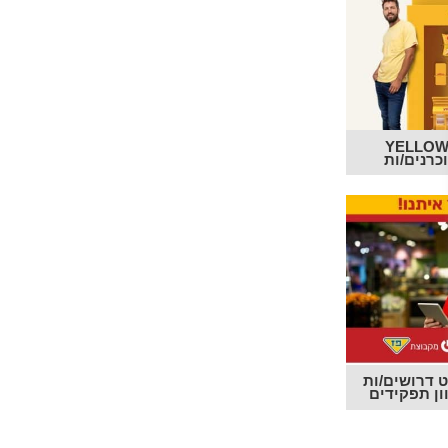
תחנת דלק YELLOW
כרנים/ות
דרושים/ות
ון תפקידים