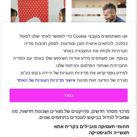
אנו משתמשים בקובצי Cookie כדי לאפשר לאתר שלנו לפעול
דרוש/ה נציג/ה פיננסי ל
מקס מחפשים נציג/ה
כהלכה, להתאים אישית תוכן ומודעות, לספק תכונות מדיה
MAX בצפון מענק 7K
פיננסי/ת למוקד אישורים
וחסימות בצפון מענק 7K
חברתיות ולנתח את התעבורה באתר.
בנוסף, אנו משתפים מידע אודות השימוש שלך באתר עם המדיה
יתרונות העבודה בקרית אתא
החברתית ושותפי הפרסום והניתוח שלנו.
עבודה בקרית אתא מאפשרת ליהנות מסביבה קהילתית וחמה
למידע נוסף קראו את מדיניות העוגיות של היידה ג'ובס בע"מ.
יחד עם קרבה למוקדי תעסוקה משמעותיים כמו חיפה, הקריות
סגירה של הודעה זאת מהווה
אישור מדיניות העוגיות של האתר
והעמקים. עלויות המחיה בעיר נמוכות יחסית למרכז הארץ, מה
שמאפשר לעובדים לשלב בין קריירה מספקת לבין איכות חיים
בסדר
גבוהה.
בנוסף, בשנים האחרונות העיר מתפתחת בקצב מהיר – מוקמים
מרכזי מסחר חדשים, פרויקטים של מגורים ושכונות חדשות, מה
שמוביל לגידול בביקוש לעובדים בתחומים שונים.
תחומי תעסוקה מובילים בקרית אתא
תעשייה ולוגיסטיקה