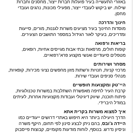
באזורי התעשייה בעיר פועלות חברות ייצור, מחסנים וחברות
שילוח. יש ביקוש לעובדי ייצור, מפעילי מכונות, נהגים ועובדי
מחסן.
חינוך והדרכה
מוסדות החינוך בעיר מציעים משרות לגננות, מורים, סייעות
ומדריכים, בעיקר לאור הגידול במספר התושבים הצעירים.
בריאות ורפואה
קופות חולים, מרפאות ובתי אבות מגייסים אחיות, רופאים,
מטפלים סיעודיים ואנשי מקצוע פרא־רפואיים.
מסחר ושירותים
מרכזי קניות, חנויות ורשתות מזון מחפשים נציגי מכירות, קופאיות,
מנהלי סניפים ועובדי שירות.
היי־טק ומקצועות חופשיים
קרבת העיר לחיפה מאפשרת השתלבות במשרות טכנולוגיות,
פיתוח תוכנה, שיווק דיגיטלי ועבודות מקצועיות אחרות, לעיתים
במודל היברידי.
איך למצוא משרות בקרית אתא
הדרך היעילה ביותר היא חיפוש באתרי דרושים ייעודיים כמו
היידה ג'ובס
, בהם ניתן לבצע סינון לפי תחום, היקף משרה
וניסיון נדרש. בנוסף, לוחות מודעות מקומיים, קבוצות פייסבוק