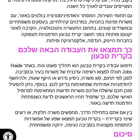
המגייסים עובדים לאורך כל השנה.
גם תחומי השירות, המסחר והאדמיניסטרציה בולטים באזור, עם
משרות זמינות בחנויות, במרכזים קהילתיים, בעסקים משפחתיים
ובמשרדים קטנים. בתחום התעשייה והטכנולוגיה, הקרבה לאזור
יקנעם פותחת בפני תושבי קרית טבעון הזדמנויות תעסוקה
בחברות הייטק, הנדסה, אלקטרוניקה ופיתוח.
כך תמצאו את העבודה הבאה שלכם
בקרית טבעון
חיפוש עבודה בקרית טבעון הוא תהליך פשוט ונוח. באתר Haide
Jobs תוכלו למצוא רשימה עדכנית של משרות בעיר ובסביבה,
לסנן לפי תחום, סוג משרה, ניסיון נדרש או היקף שעות, ולהיחשף
להזדמנויות אמיתיות שמתאימות בדיוק לכם. בנוסף, ניתן להפעיל
סוכן חכם שישלח אליכם משרות חדשות המתאימות לפרופיל
האישי שלכם, כך שתמיד תהיו הראשונים לדעת כשנפתחת
הזדמנות חדשה באזור.
בין אם אתם בתחילת הדרך, מחפשים משרה חלקית, או רוצים
שינוי בקריירה – בקרית טבעון תמצאו שפע של אפשרויות
להתפתח מקצועית בסביבה נעימה, ירוקה ומשפחתית.
פתח
סיכום