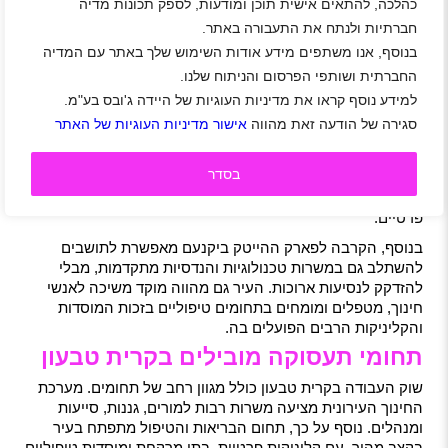
כהלכה, להתאים אישית תוכן ומודעות, לספק תכונות מדיה
שירות לקוחות פרונטלי
ההשקעות למוקד בצק
לסניף בנשר
פוסט חיפה
חברתיות ולנתח את התעבורה באתר.
בנוסף, אנו משתפים מידע אודות השימוש שלך באתר עם המדיה
למה כדאי לעבוד בקרית טבעון
החברתית ושותפי הפרסום והניתוח שלנו.
עבודה בקרית טבעון מציעה יתרון משמעותי למי שמחפש לשלב
למידע נוסף קראו את מדיניות העוגיות של היידה ג'ובס בע"מ.
בין קריירה מתקדמת לבין סביבת חיים רגועה. העיר מתאפיינת
סגירה של הודעה זאת מהווה
אישור מדיניות העוגיות של האתר
בקהילה מגובשת, מוסדות חינוך מצוינים ועסקים מקומיים
שמעניקים יחס אישי לעובדים. הנוף הירוק והאוויר הצלול תורמים
בסדר
לאווירה רגועה ולקצב עבודה מאוזן, מה שהופך את קרית טבעון
למקום אידיאלי לעובדים שמחפשים איזון אמיתי בין עבודה לחיים
פרטיים.
בנוסף, הקרבה לפארק ההייטק ביקנעם מאפשרת לתושבים
להשתלב גם במשרות טכנולוגיות והנדסיות מתקדמות, מבלי
להזדקק לנסיעות ארוכות. העיר גם מהווה מוקד משיכה לאנשי
חינוך, מטפלים ומומחים בתחומים טיפוליים בזכות המוסדות
והקליניקות הרבים הפועלים בה.
תחומי תעסוקה מובילים בקרית טבעון
שוק העבודה בקרית טבעון כולל מגוון רחב של תחומים. מערכת
החינוך העירונית מציעה משרות רבות למורים, גננות, סייעות
ומנהלים. נוסף על כך, תחום הבריאות והטיפול מתפתח בעיר
בקצב מהיר, עם קליניקות פרטיות, בתי מרקחת ומוסדות טיפוליים