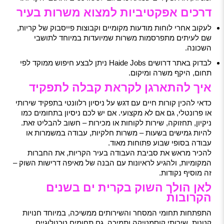
דרכים אפקטיביות למצוא משרות בעיר
לעקוב אחרי לוחות מודעות מקומיים וקבוצות פייסבוק של קריות,
שם לעיתים מתפרסמות משרות שמיועדות במיוחד לתושבי
השכונה.
לבדוק באתר דרושים Haide Jobs ניתן לבצע חיפוש ממוקד לפי
תחום, היקף משרה ומיקום.
איך להתארגן לקראת קבלה לתפקיד
כדאי להכין קורות חיים עם דגש על ניסיון רלוונטי בתפקיד שירותי
או פרונטלי, גם אם לא מקצועי. אם יש לכם ניסיון בתחומים כמו
ניקיון, תחזוקה, שירות לקוחות או מכירות – חשוב להבליט זאת.
להיות גמישים בשעות – משרות חלקיות, עבודה במשמרות או
עבודה בסופי שבוע פתוחות מאוד.
להכיר מראש את סביבת העבודה בעיר הקריות, את החברות
המקומיות, ולהגיע לראיונות עם הבנה של מאיפה דרישות השוק –
זה מוסיף נקודות.
לאן הולך השוק בקרית ים בשנים
הקרובות
התפתחות תחומי המסחר והשירותים ממשיכה, במיוחד חנויות
קטנות, שירותי קוסמטיקה ותמיכה. גם תחומים טכנולוגיים