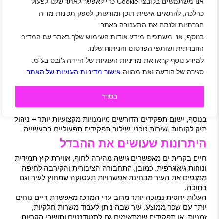
אנו משתמשים בקובצי Cookie כדי לאפשר לאתר שלנו לפעול
נציג/ת מכירות כרטיסי
מקס מחפשים נציג/ה
אשראי פרונטאלי
כהלכה, להתאים אישית תוכן ומודעות, לספק תכונות מדיה
פיננסי/ת למוקד אישורים
ברשתות השיווק ברחבי
וחסימות בצפון מענק 7K
הארץ
חברתיות ולנתח את התעבורה באתר.
בנוסף, אנו משתפים מידע אודות השימוש שלך באתר עם המדיה
מה עושים בעיר – מגמות תעסוקה
החברתית ושותפי הפרסום והניתוח שלנו.
בולטים
למידע נוסף קראו את מדיניות העוגיות של היידה ג'ובס בע"מ.
בחיפוש אחר משרות בעיר אפשר לראות שיש ביקוש לעבודות
סגירה של הודעה זאת מהווה
אישור מדיניות העוגיות של האתר
ניקיון ושירות כלליות. לדוגמה, עובדת ניקיון לשעות חלקיות
שפורסמה באולג’בס.
בסדר
גם שירות פרונטלי, מכירות ונציגי שירות נחשבים לפופולריים,
במיוחד ברשתות קמעוניות או חנויות באזור הקריות.
בנוסף, ישנם תפקידים הדורשים מיומנויות מקצועיות יותר – ניהול
תיק לקוחות, שירות טכני ושילוב תפקידים תפעוליים בתעשייה.
היתרונות שעושים את ההבדל
חיים בקרית ים מאפשרים גישה מהירה לחוף, אווירת קיץ תמידית
ונוחות גיאוגרפית. כמובן, התחבורה הציבורית והקירבה לחיפה
ממנפים את העיר מבחינת אפשרויות תעסוקה שמחוץ לעיר וגם
בתוכה.
העלות יחסית נמוכה יותר מרוב ערי המרכז מאפשרת חיים נוחים
יותר עם שכר ממוצע. עיר שבה ניתן לעבוד משרות חלקיות,
זמניות, או תפקידים שמתאימים גם לסטודנטים ותושבי הקריות.