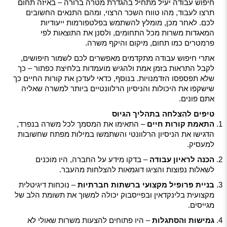
חיפוש עבודה יעיל מתחיל בהגדרת מטרה ברורה – באיזה תחום
תרצו לעבוד, מהו טווח השכר הרצוי, ומהם התנאים החשובים
לכם. לאחר מכן, מומלץ להשתמש בפלטפורמות ייעודיות
המאגדות משרות מכל התחומים, ולסנן את התוצאות לפי
פרמטרים כמו תחום, מיקום והיקף משרה.
אתרי חיפוש עבודה מתקדמים מאפשרים לכם לשמור חיפושים,
לקבל התראות בזמן אמת ולהגיש מועמדות בלחיצת כפתור – כך
שלא תפספסו הזדמנויות. בנוסף, כדאי לעדכן את קורות החיים כך
שישקפו את היכולות והניסיון הרלוונטיים ביותר למשרה שאליה
אתם פונים.
טיפים להצלחה בתהליך הגיוס
התאמת קורות חיים
– התאימו את המסמך לכל משרה בנפרד,
הדגישו את הניסיון הרלוונטי והשתמשו במילות מפתח שחשובות
למעסיק.
הכנה לראיון עבודה
– בדקו מידע על החברה, היו מוכנים
לשאלות נפוצות והציגו דוגמאות להצלחות מהעבר.
בניית פרופיל מקצועי ברשתות חברתיות
– נוכחות דיגיטלית
מקצועית בלינקדאין ובפייסבוק יכולה למשוך את תשומת הלב של
מגייסים.
גמישות והסתגלות
– היו פתוחים להצעות משרות שאולי לא