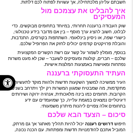
חשבתם עליהן מלכתחילה, אך עשויות לפתוח לכם דלתות.
איך להבליט את עצמכם מול
המעסיקים
שוק העבודה ברעננה תחרותי, במיוחד בתחומים מבוקשים. כדי
לבלוט, חשוב להציג ערך מוסף – בין אם מדובר בידע טכנולוגי,
כישורי שפה, או ניסיון בינלאומי. השתתפות בקורסים, התנדבות,
והובלת פרויקטים קודמים יכולים לחזק את הפרופיל שלכם.
בנוסף, מומלץ לשמור על קשר עם רשת הקשרים המקצועית
שלכם – חברים, קולגות ומעסיקים לשעבר – שכן לא מעט משרות
נפתחות ומאוישות באמצעות המלצות אישיות.
העתיד התעסוקתי ברעננה
פתח
העיר ממשיכה למשוך השקעות חדשות ולהוות מוקד לתעשיות
מתקדמות, מה שמבטיח שמגוון המשרות רק ילך ויתרחב בשנים
הקרובות. תחומים כמו בינה מלאכותית, אנרגיה ירוקה ושירותים
דיגיטליים נמצאים במגמת עלייה, כך שמועמדים עם ידע
בתחומים אלה צפויים ליהנות מיתרון משמעותי.
סיכום – הצעד הבא שלכם
חיפוש
דרושים רעננה
יכול להיות תהליך מאתגר אך גם מרתק,
המוביל אתכם להזדמנויות חדשות ומפתחות. עם הכנה נכונה,