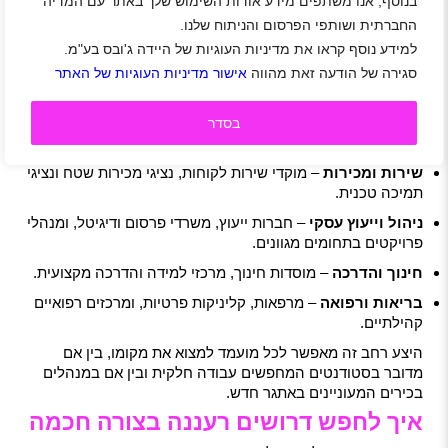
בנוסף, אנו משתפים מידע אודות השימוש שלך באתר עם המדיה
אך מקצועית.
החברתית ושותפי הפרסום והניתוח שלנו.
ענפי התעסוקה המובילים ברעננה
למידע נוסף קראו את מדיניות העוגיות של היידה ג'ובס בע"מ.
בשנים האחרונות, רעננה הפכה לבית עבור מגוון תחומים
סגירה של הודעה זאת מהווה
אישור מדיניות העוגיות של האתר
מבוקשים בשוק העבודה הישראלי:
היי-טק ותעשיות מתקדמות
– חברות פיתוח תוכנה, בינה
בסדר
מלאכותית, סייבר ואינטרנט של הדברים (IoT).
שירות ומכירות
– מוקדי שירות לקוחות, נציגי מכירות שטח ונציגי
תמיכה טכנית.
ניהול וייעוץ עסקי
– חברות ייעוץ, משרדי פרסום ודיגיטל, ומנהלי
פרויקטים בתחומים מגוונים.
חינוך והדרכה
– מוסדות חינוך, מרכזי למידה והדרכה מקצועית.
בריאות ורפואה
– מרפאות, קליניקות פרטיות, ומרכזים רפואיים
קהילתיים.
היצע רחב זה מאפשר לכל מועמד למצוא את מקומו, בין אם
מדובר בסטודנטים המחפשים עבודה חלקית ובין אם במנהלים
בכירים המעוניינים באתגר חדש.
איך לחפש דרושים רעננה בצורה חכמה