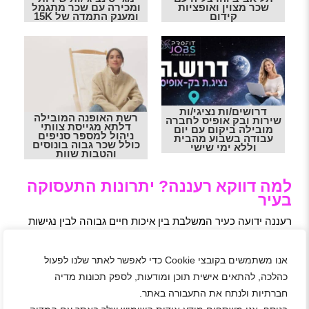
שכר מצוין ואופציות
ומכירה עם שכר מתגמל
קידום
ומענק התמדה של 15K
דרושים/ות נציגי/ות
רשת האופנה המובילה
שירות ובק אופיס לחברה
דלתא מגייסת צוותי
מובילה ביקום עם יום
ניהול למספר סניפים
עבודה בשבוע מהבית
כולל שכר גבוה בונוסים
וללא ימי שישי
והטבות שוות
למה דווקא רעננה? יתרונות התעסוקה
בעיר
רעננה ידועה כעיר המשלבת בין איכות חיים גבוהה לבין נגישות
למרכזי תעסוקה מובילים. העיר מושכת חברות היי-טק
בינלאומיות, מרכזי שירות גלובליים ועסקים מקומיים מצליחים.
אנו משתמשים בקובצי Cookie כדי לאפשר לאתר שלנו לפעול
הקרבה לכבישים מרכזיים כמו כביש 4 וכביש 531, לצד תחבורה
ציבורית נוחה, מאפשרת הגעה מהירה לעבודה גם אם אינכם
כהלכה, להתאים אישית תוכן ומודעות, לספק תכונות מדיה
תושבי העיר. בנוסף, רעננה מציעה סביבת עבודה שקטה, ירוקה
חברתיות ולנתח את התעבורה באתר.
ומטופחת – יתרון משמעותי למי שמחפש לעבוד באווירה נינוחה