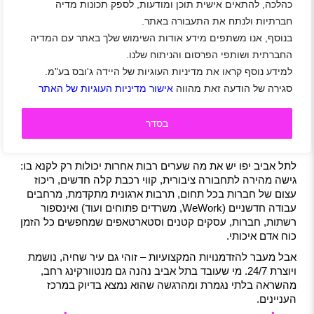
כהלכה, להתאים אישית תוכן ומודעות, לספק תכונות מדיה
חברתיות ולנתח את התעבורה באתר.
בנוסף, אנו משתפים מידע אודות השימוש שלך באתר עם המדיה
החברתית ושותפי הפרסום והניתוח שלנו.
דרוש/ה מניקוריסט/ית
למידע נוסף קראו את מדיניות העוגיות של היידה ג'ובס בע"מ.
תומכות חינוך סייעות
ופדיקוריסט/ית מקצועי/ת
למשרות מילוי מקום בגני
לקליניקת הבוטיק לילי
סגירה של הודעה זאת מהווה
אישור מדיניות העוגיות של האתר
הילדים וצהרונים
ונינה בדיזנגוף תל אביב
בסדר
למה לבחור לעבוד דווקא בתל אביב
יפו?
לתל אביב יפו יש את מה שערים רבות אחרות יכולות רק לקנא בו:
גישה מהירה לתחבורה ציבורית, קווי רכבת קלה חדשים, ריכוז
עצום של חברות בכל תחום, תרבות ארגונית מתקדמת, מרחבים
עבודה חדשניים (WeWork, משרדים פתוחים ועוד) ואינספור
רשתות, חברות, עסקים קטנים וסטארטאפים שמחפשים כל הזמן
כוח אדם איכותי.
אבל מעבר להזדמנויות המקצועיות – זוהי גם עיר שחיה, נושמת
ויוצרת 24/7. מי שעובד בתל אביב נהנה גם מנטוורקינג רחב,
מהשראה בלתי נגמרת ומהרגשה שהוא נמצא בדיוק במרכז
העניינים.