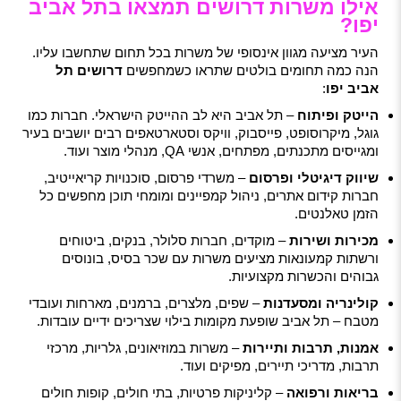
אילו משרות דרושים תמצאו בתל אביב
יפו?
העיר מציעה מגוון אינסופי של משרות בכל תחום שתחשבו עליו.
הנה כמה תחומים בולטים שתראו כשמחפשים
דרושים תל
אביב יפו
:
הייטק ופיתוח
– תל אביב היא לב ההייטק הישראלי. חברות כמו
גוגל, מיקרוסופט, פייסבוק, וויקס וסטארטאפים רבים יושבים בעיר
ומגייסים מתכנתים, מפתחים, אנשי QA, מנהלי מוצר ועוד.
שיווק דיגיטלי ופרסום
– משרדי פרסום, סוכנויות קריאייטיב,
חברות קידום אתרים, ניהול קמפיינים ומומחי תוכן מחפשים כל
הזמן טאלנטים.
מכירות ושירות
– מוקדים, חברות סלולר, בנקים, ביטוחים
ורשתות קמעונאות מציעים משרות עם שכר בסיס, בונוסים
גבוהים והכשרות מקצועיות.
קולינריה ומסעדנות
– שפים, מלצרים, ברמנים, מארחות ועובדי
מטבח – תל אביב שופעת מקומות בילוי שצריכים ידיים עובדות.
אמנות, תרבות ותיירות
– משרות במוזיאונים, גלריות, מרכזי
תרבות, מדריכי תיירים, מפיקים ועוד.
בריאות ורפואה
– קליניקות פרטיות, בתי חולים, קופות חולים