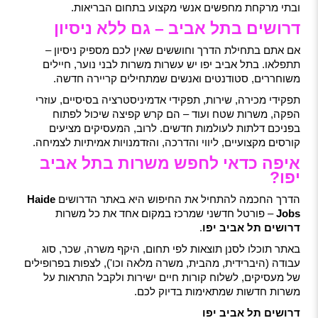
ובתי מרקחת מחפשים אנשי מקצוע בתחום הבריאות.
דרושים בתל אביב – גם ללא ניסיון
אם אתם בתחילת הדרך וחוששים שאין לכם מספיק ניסיון –
תתפלאו. בתל אביב יפו יש עשרות משרות לבני נוער, חיילים
משוחררים, סטודנטים ואנשים שמתחילים קריירה חדשה.
תפקידי מכירה, שירות, תפקידי אדמיניסטרציה בסיסיים, עוזרי
הפקה, משרות שטח ועוד – הם קרש קפיצה שיכול לפתוח
בפניכם דלתות לעולמות חדשים. לרוב, המעסיקים מציעים
קורסים מקצועיים, ליווי והדרכה, והזדמנויות אמיתיות לצמיחה.
איפה כדאי לחפש משרות בתל אביב
יפו?
הדרך החכמה להתחיל את החיפוש היא באתר הדרושים
Haide
Jobs
– פורטל חדשני שמרכז במקום אחד את כל משרות
דרושים תל אביב יפו
.
באתר תוכלו לסנן תוצאות לפי תחום, היקף משרה, שכר, סוג
עבודה (היברידית, מהבית, משרה מלאה וכו'), לצפות בפרופילים
של מעסיקים, לשלוח קורות חיים ישירות ולקבל התראות על
משרות חדשות שמתאימות בדיוק לכם.
דרושים תל אביב יפו