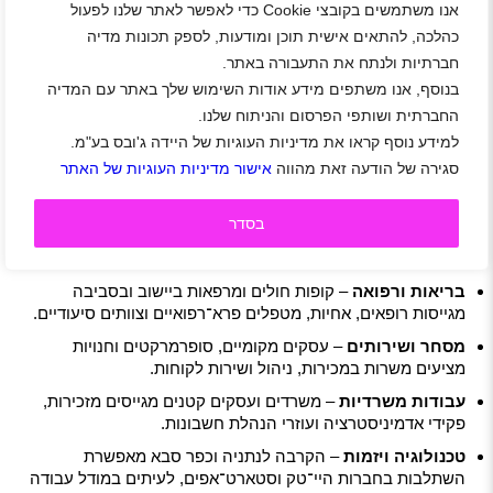
אנו משתמשים בקובצי Cookie כדי לאפשר לאתר שלנו לפעול
למה דווקא תל מונד?
כהלכה, להתאים אישית תוכן ומודעות, לספק תכונות מדיה
העבודה בתל מונד מתאימה במיוחד למי שמחפש איזון בין חיי
חברתיות ולנתח את התעבורה באתר.
משפחה לקריירה. מצד אחד, סביבת מגורים ירוקה ושקטה; מצד
בנוסף, אנו משתפים מידע אודות השימוש שלך באתר עם המדיה
שני, קרבה למרכזי תעסוקה גדולים באזור השרון. חיי הקהילה
החמים מייצרים אווירה נעימה גם במקום העבודה, מה שהופך
החברתית ושותפי הפרסום והניתוח שלנו.
את החוויה המקצועית לאישית יותר.
למידע נוסף קראו את מדיניות העוגיות של היידה ג'ובס בע"מ.
תחומים מבוקשים בשוק המקומי
סגירה של הודעה זאת מהווה
אישור מדיניות העוגיות של האתר
ביישוב ובסביבתו קיימים מספר תחומי תעסוקה מובילים:
בסדר
חינוך והדרכה
– בשל ריבוי משפחות צעירות, יש דרישה גבוהה
למורים, גננות, סייעות ומדריכים.
בריאות ורפואה
– קופות חולים ומרפאות ביישוב ובסביבה
מגייסות רופאים, אחיות, מטפלים פרא־רפואיים וצוותים סיעודיים.
מסחר ושירותים
– עסקים מקומיים, סופרמרקטים וחנויות
מציעים משרות במכירות, ניהול ושירות לקוחות.
עבודות משרדיות
– משרדים ועסקים קטנים מגייסים מזכירות,
פקידי אדמיניסטרציה ועוזרי הנהלת חשבונות.
טכנולוגיה ויזמות
– הקרבה לנתניה וכפר סבא מאפשרת
השתלבות בחברות היי־טק וסטארט־אפים, לעיתים במודל עבודה