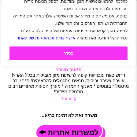
+
כהלכה, להתאים אישית תוכן ומודעות, לספק תכונות מדיה
חברתיות ולנתח את התעבורה באתר.
בנוסף, אנו משתפים מידע אודות השימוש שלך באתר עם המדיה
התחלה מיידית! קופאים/ות בכל הארץ!
החברתית ושותפי הפרסום והניתוח שלנו.
אזור צפון
|
אזור דרום
|
אזור מרכז
|
אזור שפלה
|
אזור ירושלים
|
למידע נוסף קראו את מדיניות העוגיות של היידה ג'ובס בע"מ.
אזור אילת
|
אזור השרון
|
אופקים
|
אשדוד
|
אשקלון
|
בית שמש
|
סגירה של הודעה זאת מהווה
אישור מדיניות העוגיות של האתר
חדרה
|
כרמיאל
|
נצרת
|
נתיבות
|
נתניה
|
עפולה
|
ראשון לציון
|
רמלה לוד
|
שדרות
|
רחובות
|
אזור רמת הגולן
|
אזור יהודה ושומרון
|
סטודנטים
|
חיילים משוחררים
|
עבודה זמנית
|
קמעונאות
|
דיילות
בסדר
|
מחסנאים
|
מלקטים
|
תעשייה ולוגיסטיקה
|
משרה מלאה
|
משמרות
|
חצי משרה
|
משרת הורה
|
משרה חלקית
תיאור משרה
דרושים/ות עובדי/ות קופה לרשתות מזון מובילות בכלל הארץ!
אווירה צעירה וכיפית, תנאים מתגמלים למתאימים/ות! * שכר
מתגמל * בונוסים * מענקי התמדה * מערך הסעות מאזורים רבים
התחלה מיידית!
קרא עוד
משרה זאת לא זמינה כרגע…
למשרות אחרות