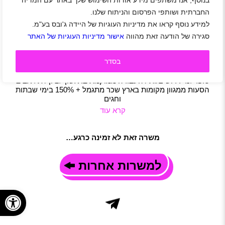
בנוסף, אנו משתפים מידע אודות השימוש שלך באתר עם המדיה
בודקים/ות לעיר השעשועים
החברתית ושותפי הפרסום והניתוח שלנו.
אזור מרכז
|
חיילים
|
חיילים משוחררים
|
סטודנטים
|
עבודה זמנית
|
למידע נוסף קראו את מדיניות העוגיות של היידה ג'ובס בע"מ.
אבטחה
|
משרות שוות
|
סטודנטים
|
תפעול
|
חצי משרה
|
משמרות
סגירה של הודעה זאת מהווה
אישור מדיניות העוגיות של האתר
|
משרה חלקית
תיאור משרה
בסדר
בודקים/ות לעיר השעשועים למקום הכי צבעוני ושמח שיש דרושים!
תצטרפו אלינו לעבודה כיפית ויחודית עיר השעשועים לונה פארק /
סופרלנד דרושים/ות / העבודה ממוקמת בראשון לציון / תל אביב
הסעות ממגוון מקומות בארץ שכר מתגמל + 150% בימי שבתות
וחגים
קרא עוד
משרה זאת לא זמינה כרגע…
למשרות אחרות
פתח