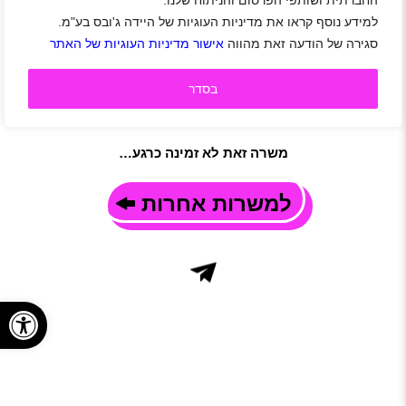
החברתית ושותפי הפרסום והניתוח שלנו.
ברמנ/ית במלון הילטון תל אביב.
אווירה טובה, טיפים מצויינים, וצוות משפחתי!
למידע נוסף קראו את מדיניות העוגיות של היידה ג'ובס בע"מ.
דרישות משרה
סגירה של הודעה זאת מהווה
אישור מדיניות העוגיות של האתר
עבודה במשמרות.
רמה גבוהה באנגלית.
קורס ברמנים או ניסיון של שנה בתחום-חובה.
בסדר
גישה שרותית.
משרה זאת לא זמינה כרגע…
למשרות אחרות
פתח